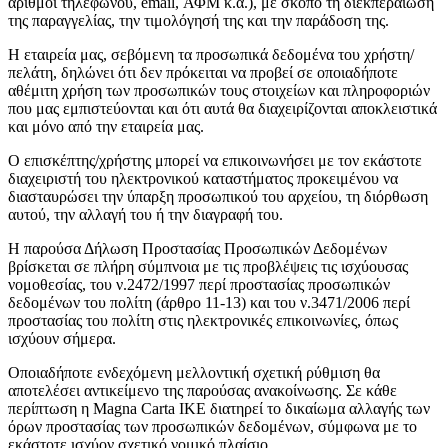
αριθμοί τηλεφώνου, email, ΑΦΜ κ.α.), με σκοπό τη διεκπεραίωση
της παραγγελίας, την τιμολόγησή της και την παράδοση της.
Η εταιρεία μας, σεβόμενη τα προσωπικά δεδομένα του χρήστη/
πελάτη, δηλώνει ότι δεν πρόκειται να προβεί σε οποιαδήποτε
αθέμιτη χρήση των προσωπικών τους στοιχείων και πληροφοριών
που μας εμπιστεύονται και ότι αυτά θα διαχειρίζονται αποκλειστικά
και μόνο από την εταιρεία μας.
Ο επισκέπτης/χρήστης μπορεί να επικοινωνήσει με τον εκάστοτε
διαχειριστή του ηλεκτρονικού καταστήματος προκειμένου να
διασταυρώσει την ύπαρξη προσωπικού του αρχείου, τη διόρθωση
αυτού, την αλλαγή του ή την διαγραφή του.
Η παρούσα Δήλωση Προστασίας Προσωπικών Δεδομένων
βρίσκεται σε πλήρη σύμπνοια με τις προβλέψεις τις ισχύουσας
νομοθεσίας, του ν.2472/1997 περί προστασίας προσωπικών
δεδομένων του πολίτη (άρθρο 11-13) και του ν.3471/2006 περί
προστασίας του πολίτη στις ηλεκτρονικές επικοινωνίες, όπως
ισχύουν σήμερα.
Οποιαδήποτε ενδεχόμενη μελλοντική σχετική ρύθμιση θα
αποτελέσει αντικείμενο της παρούσας ανακοίνωσης. Σε κάθε
περίπτωση η Magna Carta IKE διατηρεί το δικαίωμα αλλαγής των
όρων προστασίας των προσωπικών δεδομένων, σύμφωνα με το
εκάστοτε ισχύον σχετικό νομικό πλαίσιο.