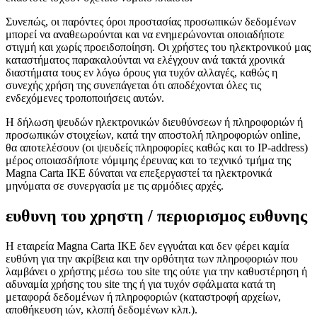
Συνεπώς, οι παρόντες όροι προστασίας προσωπικών δεδομένων
μπορεί να αναθεωρούνται και να ενημερώνονται οποιαδήποτε
στιγμή και χωρίς προειδοποίηση. Οι χρήστες του ηλεκτρονικού μας
καταστήματος παρακαλούνται να ελέγχουν ανά τακτά χρονικά
διαστήματα τους εν λόγω όρους για τυχόν αλλαγές, καθώς η
συνεχής χρήση της συνεπάγεται ότι αποδέχονται όλες τις
ενδεχόμενες τροποποιήσεις αυτών.
Η δήλωση ψευδών ηλεκτρονικών διευθύνσεων ή πληροφοριών ή
προσωπικών στοιχείων, κατά την αποστολή πληροφοριών online,
θα αποτελέσουν (οι ψευδείς πληροφορίες καθώς και το IP-address)
μέρος οποιασδήποτε νόμιμης έρευνας και το τεχνικό τμήμα της
Magna Carta IKE δύναται να επεξεργαστεί τα ηλεκτρονικά
μηνύματα σε συνεργασία με τις αρμόδιες αρχές.
ευθυνη του χρηστη / περιορισμος ευθυνης
Η εταιρεία Magna Carta IKE δεν εγγυάται και δεν φέρει καμία
ευθύνη για την ακρίβεια και την ορθότητα των πληροφοριών που
λαμβάνει ο χρήστης μέσω του site της ούτε για την καθυστέρηση ή
αδυναμία χρήσης του site της ή για τυχόν σφάλματα κατά τη
μεταφορά δεδομένων ή πληροφοριών (καταστροφή αρχείων,
αποθήκευση ιών, κλοπή δεδομένων κλπ.).