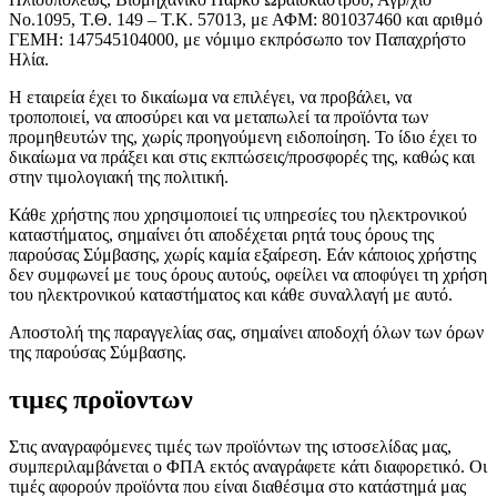
Νο.1095, Τ.Θ. 149 – Τ.Κ. 57013, με ΑΦΜ: 801037460 και αριθμό
ΓΕΜΗ: 147545104000, με νόμιμο εκπρόσωπο τον Παπαχρήστο
Ηλία.
Η εταιρεία έχει το δικαίωμα να επιλέγει, να προβάλει, να
τροποποιεί, να αποσύρει και να μεταπωλεί τα προϊόντα των
προμηθευτών της, χωρίς προηγούμενη ειδοποίηση. Το ίδιο έχει το
δικαίωμα να πράξει και στις εκπτώσεις/προσφορές της, καθώς και
στην τιμολογιακή της πολιτική.
Κάθε χρήστης που χρησιμοποιεί τις υπηρεσίες του ηλεκτρονικού
καταστήματος, σημαίνει ότι αποδέχεται ρητά τους όρους της
παρούσας Σύμβασης, χωρίς καμία εξαίρεση. Εάν κάποιος χρήστης
δεν συμφωνεί με τους όρους αυτούς, οφείλει να αποφύγει τη χρήση
του ηλεκτρονικού καταστήματος και κάθε συναλλαγή με αυτό.
Αποστολή της παραγγελίας σας, σημαίνει αποδοχή όλων των όρων
της παρούσας Σύμβασης.
τιμες προϊοντων
Στις αναγραφόμενες τιμές των προϊόντων της ιστοσελίδας μας,
συμπεριλαμβάνεται ο ΦΠΑ εκτός αναγράφετε κάτι διαφορετικό. Οι
τιμές αφορούν προϊόντα που είναι διαθέσιμα στο κατάστημά μας