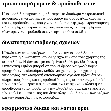
τροποποιηση ορων & προϋποθεσεων
Η ιστοσελίδα magnacarta.gr διατηρεί το δικαίωμα να τροποποιεί
μονομερώς ή να ανανεώνει τους παρόντες όρους ή/και κανόνες ή/
και τις προϋποθέσεις, που γίνονται μέσω αυτής χωρίς προηγούμενη
ειδοποίηση, ενημερώνοντας τους επισκέπτες με ανάρτηση των
νέων όρων και προϋποθέσεων στην παρούσα σελίδα.
δυνατοτητα υποβολης σχολιων
Κάτωθι των περισσοτέρων κειμένων στην ιστοσελίδα μας
παρέχεται η δυνατότητα υποβολής σχολίων από τους χρήστες της
ιστοσελίδας. Η δυνατότητα αυτή είναι ελεύθερη. Ωστόσο, η
Συντακτική Ομάδα μπορεί να προβεί άμεσα και χωρίς καμία
προηγούμενη ειδοποίηση, καθώς και χωρίς την υποχρέωση
αιτιολογίας, στη διαγραφή οποιουδήποτε σχολίου κρίνει ότι δεν
πληρεί τους όρους και τις προϋποθέσεις της ιστοσελίδας, ειδικά δε
εάν αυτό είναι υβριστικό, ειρωνικό, έχει στόχο να μειώσει ή να
προσβάλλει τρίτο πρόσωπο ή την ιστοσελίδα μας, και γενικότερα
εάν κριθεί ότι είναι εκτός του δεοντολογικού πλαισίου, των στόχων
και των υπηρεσιών της ιστοσελίδας.
εφαρμοστεο δικαιο και λοιποι οροι