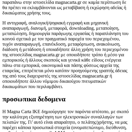
παραπάνω στην ιστοσελίδα magnacarta.gr σε καμία περίπτωση δε
θα πρέπει να εκλαμβάνονται ως μεταβίβαση ή εκχώρηση αδείας ή
δικαιώματος χρήσης τους.
Η αντιγραφή, αναλογική/ψηφιακή εγγραφή και μηχανική
αναπαραγωγή, διανομή, μεταφορά, downloading, μεταποίηση,
μεταπώληση, δημιουργία παράγωγης εργασίας ή παραπλάνηση του
κοινού σχετικά με τον πραγματικό παροχέα του περιεχομένου,
τυχόν αναπαραγωγή, επανέκδοση, μεταφόρτωση, ανακοίνωση,
διάδοση ή μετάδοση ή οποιαδήποτε άλλη χρήση του περιεχομένου
της ιστοσελίδας magnacarta.gr με οποιοδήποτε τρόπο ή μέσο για
εμπορικούς ή άλλους σκοπούς και γενικά κάθε είδους ενέργεια
πάνω στα εμπορικά, οικονομικά και πάσης φύσεως αρχεία της
εταιρείας, επιτρέπεται μόνο κατόπιν προηγούμενης γραπτής άδειας
της από τους διαχειριστές της ιστοσελίδας magnacarta.gr ή
οποιουδήποτε άλλου νόμιμου δικαιούχου πνευματικών
δικαιωμάτων που περιλαμβάνει.
προσωπικα δεδομενα
Η Magna Carta IKE δημιούργησε τον παρόντα ιστότοπο, με σκοπό
την καλύτερη εξυπηρέτηση των ηλεκτρονικών συναλλαγών των
πελατών της. Γι’ αυτό είναι απαραίτητο, o πελάτης/χρήστης, να μας
παρέχει κάποια προσωπικά στοιχεία (ονοματεπώνυμο, διεύθυνση,