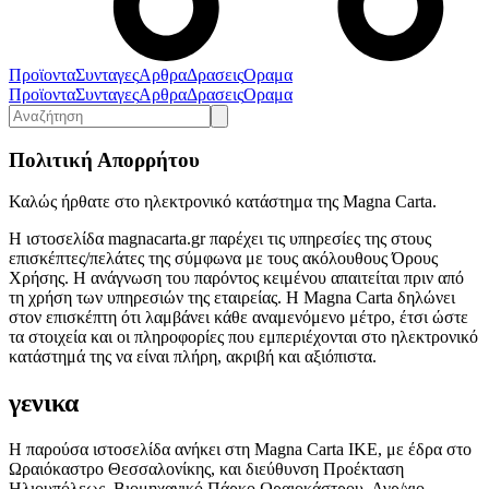
Προϊοντα
Συνταγες
Αρθρα
Δρασεις
Οραμα
Προϊοντα
Συνταγες
Αρθρα
Δρασεις
Οραμα
Πολιτική Απορρήτου
Καλώς ήρθατε στο ηλεκτρονικό κατάστημα της Magna Carta.
Η ιστοσελίδα magnacarta.gr παρέχει τις υπηρεσίες της στους
επισκέπτες/πελάτες της σύμφωνα με τους ακόλουθους Όρους
Χρήσης. Η ανάγνωση του παρόντος κειμένου απαιτείται πριν από
τη χρήση των υπηρεσιών της εταιρείας. Η Magna Carta δηλώνει
στον επισκέπτη ότι λαμβάνει κάθε αναμενόμενο μέτρο, έτσι ώστε
τα στοιχεία και οι πληροφορίες που εμπεριέχονται στο ηλεκτρονικό
κατάστημά της να είναι πλήρη, ακριβή και αξιόπιστα.
γενικα
Η παρούσα ιστοσελίδα ανήκει στη Magna Carta IKE, με έδρα στο
Ωραιόκαστρο Θεσσαλονίκης, και διεύθυνση Προέκταση
Ηλιουπόλεως, Βιομηχανικό Πάρκο Ωραιοκάστρου, Αγρ/χιο