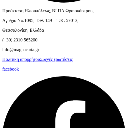
Προέκταση Ηλιουπόλεως, ΒΙ.ΠΑ Ωραιοκάστρου,
Αγρ/χιο Νο.1095, Τ.Θ. 149 – Τ.Κ. 57013,
Θεσσαλονίκη, Ελλάδα
(+30) 2310 565200
info@magnacarta.gr
Πολιτική απορρήτου
Συχνές ερωτήσεις
facebook