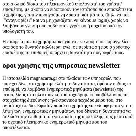
στο σκληρό δίσκο του ηλεκτρονικού υπολογιστή του χρήστη/
επισκέπτη, με σκοπό να ειδοποιούν τον ιστότοπο που επισκέπτεται
ο χρήστης, για την προηγούμενη δραστηριότητά του, (δηλ. να μας
¨”αναγνωρίζει” και να μη χρειάζεται να κάνουμε login), χωρίς να
λαμβάνουν γνώση οποιουδήποτε εγγράφου ή αρχείου από τον
υπολογιστή του.
Η εταιρεία μας τα χρησιμοποιεί για να εκτελούμε τις παραγγελίες
σας όσο το δυνατόν καλύτερα, ενώ, σε περίπτωση που ο χρήστης/
επισκέπτης το επιθυμεί, υπάρχει η δυνατότητα διαγραφής τους.
οροι χρησης της υπηρεσιας newsletter
Η ιστοσελίδα magnacarta.gr στα πλαίσια των υπηρεσιών που
παρέχει δίνει στο χρήστη/πελάτη τη δυνατότητα, εφόσον ο ίδιος το
επιθυμεί, να λαμβάνει ενημερωτικά μηνύματα (newsletter) της
ιστοσελίδας στο ηλεκτρονικό του ταχυδρομείο υποβάλλοντας τα
στοιχεία της διεύθυνσης ηλεκτρονικού ταχυδρομείου του, στο
αντίστοιχο πεδίο. Εφόσον παύσει ο χρήστης να ενδιαφέρεται για τη
λήψη των ενημερωτικών μηνυμάτων, του δίνεται η δυνατότητα να
δηλώσει την επιθυμία του για παύση της αποστολής τους μέσα από
το σχετικό ηλεκτρονικό ενημερωτικό μήνυμα που του
αποστέλλεται.