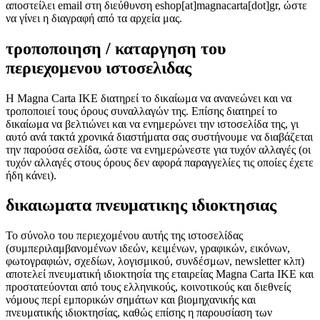
αποστείλει email στη διεύθυνση eshop[at]magnacarta[dot]gr, ώστε
να γίνει η διαγραφή από τα αρχεία μας.
τροποποιηση / καταργηση του
περιεχομενου ιστοσελιδας
Η Magna Carta IKE διατηρεί το δικαίωμα να ανανεώνει και να
τροποποιεί τους όρους συναλλαγών της. Επίσης διατηρεί το
δικαίωμα να βελτιώνει και να ενημερώνει την ιστοσελίδα της, γι
αυτό ανά τακτά χρονικά διαστήματα σας συστήνουμε να διαβάζεται
την παρούσα σελίδα, ώστε να ενημερώνεστε για τυχόν αλλαγές (οι
τυχόν αλλαγές στους όρους δεν αφορά παραγγελίες τις οποίες έχετε
ήδη κάνει).
δικαιωματα πνευματικης ιδιοκτησιας
Το σύνολο του περιεχομένου αυτής της ιστοσελίδας
(συμπεριλαμβανομένων ιδεών, κειμένων, γραφικών, εικόνων,
φωτογραφιών, σχεδίων, λογισμικού, συνδέσμων, newsletter κλπ)
αποτελεί πνευματική ιδιοκτησία της εταιρείας Magna Carta IKE και
προστατεύονται από τους ελληνικούς, κοινοτικούς και διεθνείς
νόμους περί εμπορικών σημάτων και βιομηχανικής και
πνευματικής ιδιοκτησίας, καθώς επίσης η παρουσίαση των