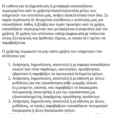
Η ευθύνη για τη δημοσίευση ή μεταφορά οποιουδήποτε
περιεχομένου από το χρήστη/επισκέπτη/πελάτη μέσω των
υπηρεσιών του ιστοτόπου μας, ανήκει αποκλειστικά στον ίδιο. Σε
καμία περίπτωση δε θεωρείται υπεύθυνος ο ιστότοπος μας για
οποιοδήποτε λάθος ή βλάβη που τυχόν προκύψει από τη χρήση
οποιοδήποτε περιεχομένου που μεταφέρεται ή αναρτάται από τον
χρήστη. Η χρήση του ιστότοπου eshop.magnacarta.gr υπόκειται
στους Ελληνικούς και Διεθνούς νόμους, οι οποίοι δεν πρέπει να
παραβιάζονται.
Ο χρήστης συμφωνεί να μην κάνει χρήση των υπηρεσιών του
ιστότοπου για:
Ανάρτηση, δημοσίευση, αποστολή ή μεταφορά οποιοδήποτε
υλικού που είναι παράνομο, απειλητικό, προσβλητικό,
υβριστικό ή παραβιάζει τα προσωπικά δεδομένα τρίτων.
Ανάρτηση, δημοσίευση, αποστολή ή μετάδοση με άλλες
μεθόδους για την εγκατάσταση κάθε μορφής υλικού
(π.χ.κείμενο, εικόνα), που παραβιάζει τα δικαιώματα
πνευματικής ιδιοκτησίας ή για την εγκατάσταση μη
εξουσιοδοτημένης διαφήμισης προώθησης προϊόντων.
Ανάρτηση, δημοσίευση, αποστολή ή μετάδοση με άλλες
μεθόδους, οι οποίες παραβιάζουν οποιαδήποτε πνευματικά
δικαιώματα ή άλλα δικαιώματα τρίτων.