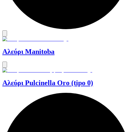
Αλεύρι Manitoba
Αλεύρι Pulcinella Oro (tipo 0)