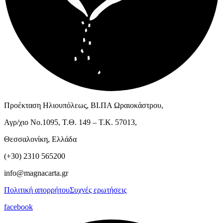
Προέκταση Ηλιουπόλεως, ΒΙ.ΠΑ Ωραιοκάστρου,
Αγρ/χιο Νο.1095, Τ.Θ. 149 – Τ.Κ. 57013,
Θεσσαλονίκη, Ελλάδα
(+30) 2310 565200
info@magnacarta.gr
Πολιτική απορρήτου
Συχνές ερωτήσεις
facebook