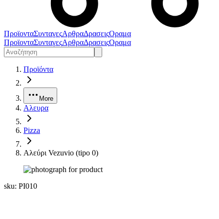
Προϊοντα
Συνταγες
Αρθρα
Δρασεις
Οραμα
Προϊοντα
Συνταγες
Αρθρα
Δρασεις
Οραμα
Προϊόντα
More
Αλευρα
Pizza
Αλεύρι Vezuvio (tipo 0)
sku:
PI010