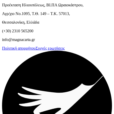
Προέκταση Ηλιουπόλεως, ΒΙ.ΠΑ Ωραιοκάστρου,
Αγρ/χιο Νο.1095, Τ.Θ. 149 – Τ.Κ. 57013,
Θεσσαλονίκη, Ελλάδα
(+30) 2310 565200
info@magnacarta.gr
Πολιτική απορρήτου
Συχνές ερωτήσεις