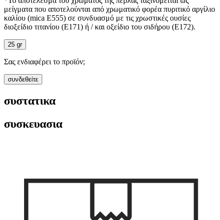
*Το αποτέλεσμα του χρώματος της πέρλας ταξινομείται ως
μείγματα που αποτελούνται από χρωματικό φορέα πυριτικό αργίλιο
καλίου (mica E555) σε συνδυασμό με τις χρωστικές ουσίες
διοξείδιο τιτανίου (E171) ή / και οξείδιο του σιδήρου (E172).
25 gr
Σας ενδιαφέρει το προϊόν;
συνδεθείτε
συστατικα
συσκευασια