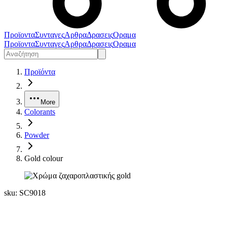
Προϊοντα
Συνταγες
Αρθρα
Δρασεις
Οραμα
Προϊοντα
Συνταγες
Αρθρα
Δρασεις
Οραμα
Προϊόντα
More
Colorants
Powder
Gold colour
sku:
SC9018