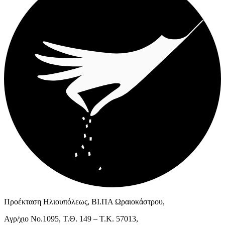
Προέκταση Ηλιουπόλεως, ΒΙ.ΠΑ Ωραιοκάστρου,
Αγρ/χιο Νο.1095, Τ.Θ. 149 – Τ.Κ. 57013,