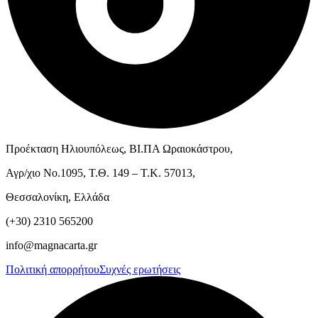
Προέκταση Ηλιουπόλεως, ΒΙ.ΠΑ Ωραιοκάστρου,
Αγρ/χιο Νο.1095, Τ.Θ. 149 – Τ.Κ. 57013,
Θεσσαλονίκη, Ελλάδα
(+30) 2310 565200
info@magnacarta.gr
Πολιτική απορρήτου
Συχνές ερωτήσεις