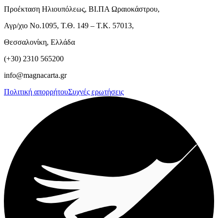
Προέκταση Ηλιουπόλεως, ΒΙ.ΠΑ Ωραιοκάστρου,
Αγρ/χιο Νο.1095, Τ.Θ. 149 – Τ.Κ. 57013,
Θεσσαλονίκη, Ελλάδα
(+30) 2310 565200
info@magnacarta.gr
Πολιτική απορρήτου
Συχνές ερωτήσεις