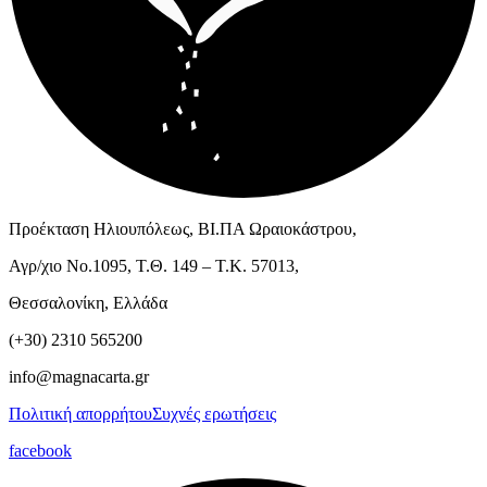
Προέκταση Ηλιουπόλεως, ΒΙ.ΠΑ Ωραιοκάστρου,
Αγρ/χιο Νο.1095, Τ.Θ. 149 – Τ.Κ. 57013,
Θεσσαλονίκη, Ελλάδα
(+30) 2310 565200
info@magnacarta.gr
Πολιτική απορρήτου
Συχνές ερωτήσεις
facebook