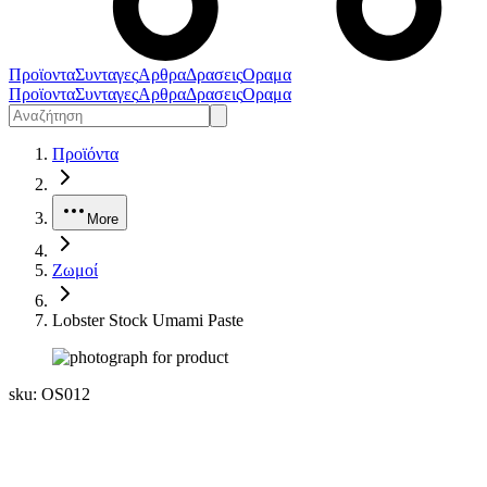
Προϊοντα
Συνταγες
Αρθρα
Δρασεις
Οραμα
Προϊοντα
Συνταγες
Αρθρα
Δρασεις
Οραμα
Προϊόντα
More
Ζωμοί
Lobster Stock Umami Paste
sku:
OS012