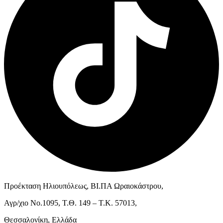
Προέκταση Ηλιουπόλεως, ΒΙ.ΠΑ Ωραιοκάστρου,
Αγρ/χιο Νο.1095, Τ.Θ. 149 – Τ.Κ. 57013,
Θεσσαλονίκη, Ελλάδα