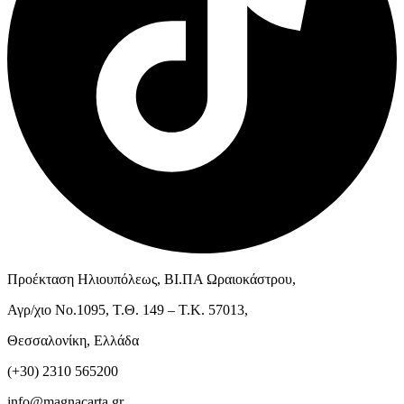
Προέκταση Ηλιουπόλεως, ΒΙ.ΠΑ Ωραιοκάστρου,
Αγρ/χιο Νο.1095, Τ.Θ. 149 – Τ.Κ. 57013,
Θεσσαλονίκη, Ελλάδα
(+30) 2310 565200
info@magnacarta.gr