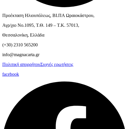
Προέκταση Ηλιουπόλεως, ΒΙ.ΠΑ Ωραιοκάστρου,
Αγρ/χιο Νο.1095, Τ.Θ. 149 – Τ.Κ. 57013,
Θεσσαλονίκη, Ελλάδα
(+30) 2310 565200
info@magnacarta.gr
Πολιτική απορρήτου
Συχνές ερωτήσεις
facebook