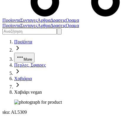
Προϊοντα
Συνταγες
Αρθρα
Δρασεις
Οραμα
Προϊοντα
Συνταγες
Αρθρα
Δρασεις
Οραμα
Προϊόντα
More
Περλες, Σφαιρες
Χαβιάρια
Χαβιάρι vegan
sku:
AL5309