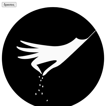
δρασεις