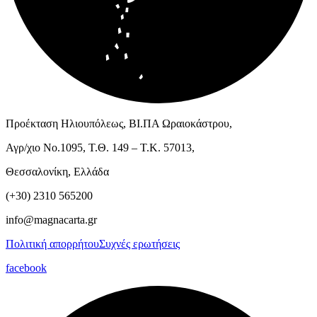
Προέκταση Ηλιουπόλεως, ΒΙ.ΠΑ Ωραιοκάστρου,
Αγρ/χιο Νο.1095, Τ.Θ. 149 – Τ.Κ. 57013,
Θεσσαλονίκη, Ελλάδα
(+30) 2310 565200
info@magnacarta.gr
Πολιτική απορρήτου
Συχνές ερωτήσεις
facebook