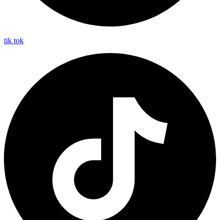
tik tok