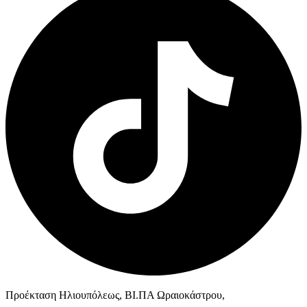
Προέκταση Ηλιουπόλεως, ΒΙ.ΠΑ Ωραιοκάστρου,