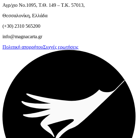
Αγρ/χιο Νο.1095, Τ.Θ. 149 – Τ.Κ. 57013,
Θεσσαλονίκη, Ελλάδα
(+30) 2310 565200
info@magnacarta.gr
Πολιτική απορρήτου
Συχνές ερωτήσεις