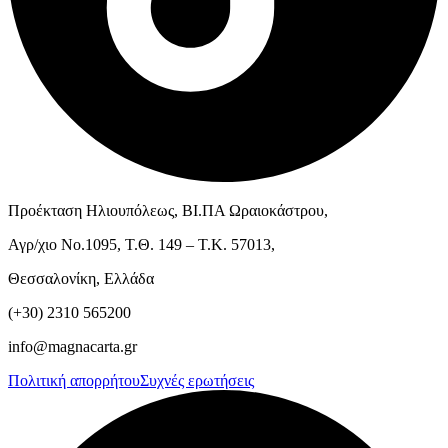
Προέκταση Ηλιουπόλεως, ΒΙ.ΠΑ Ωραιοκάστρου,
Αγρ/χιο Νο.1095, Τ.Θ. 149 – Τ.Κ. 57013,
Θεσσαλονίκη, Ελλάδα
(+30) 2310 565200
info@magnacarta.gr
Πολιτική απορρήτου
Συχνές ερωτήσεις