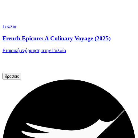
Γαλλία
French Epicure: A Culinary Voyage (2025)
Εταιρική εξόρμηση στην Γαλλία
δρασεις