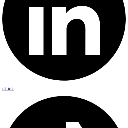
tik tok