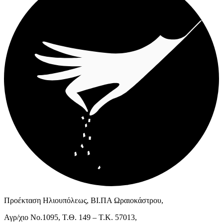
Προέκταση Ηλιουπόλεως, ΒΙ.ΠΑ Ωραιοκάστρου,
Αγρ/χιο Νο.1095, Τ.Θ. 149 – Τ.Κ. 57013,