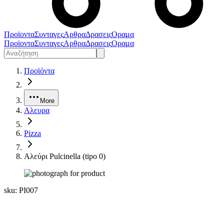
Προϊοντα
Συνταγες
Αρθρα
Δρασεις
Οραμα
Προϊοντα
Συνταγες
Αρθρα
Δρασεις
Οραμα
Προϊόντα
More
Αλευρα
Pizza
Αλεύρι Pulcinella (tipo 0)
sku:
PI007