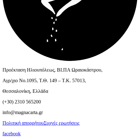
Προέκταση Ηλιουπόλεως, ΒΙ.ΠΑ Ωραιοκάστρου,
Αγρ/χιο Νο.1095, Τ.Θ. 149 – Τ.Κ. 57013,
Θεσσαλονίκη, Ελλάδα
(+30) 2310 565200
info@magnacarta.gr
Πολιτική απορρήτου
Συχνές ερωτήσεις
facebook