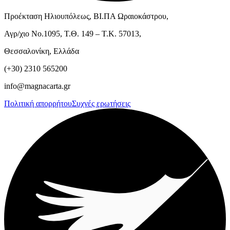
Προέκταση Ηλιουπόλεως, ΒΙ.ΠΑ Ωραιοκάστρου,
Αγρ/χιο Νο.1095, Τ.Θ. 149 – Τ.Κ. 57013,
Θεσσαλονίκη, Ελλάδα
(+30) 2310 565200
info@magnacarta.gr
Πολιτική απορρήτου
Συχνές ερωτήσεις