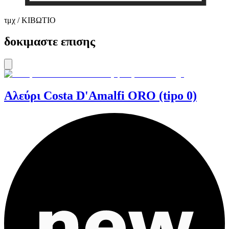
τμχ / ΚΙΒΩΤΙΟ
δοκιμαστε επισης
Αλεύρι Costa D'Amalfi ORO (tipo 0)