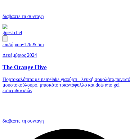
διαβαστε τη συνταγη
guest chef
επιδόρπιο
•
12h & 5m
Δεκέμβριος 2024
The Orange Hive
Πορτοκαλόπιτα με namelaka γιαούρτι - λευκή σοκολάτα,παγωτό
μουστοκούλουρο, μπισκότο τριαντάφυλλο και dots απο gel
εσπεριδοειδών
διαβαστε τη συνταγη