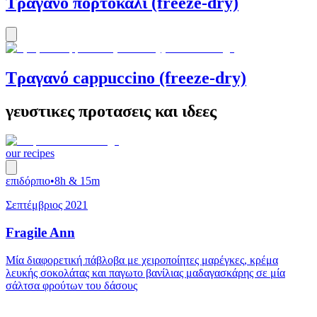
Τραγανό πορτοκάλι (freeze-dry)
Τραγανό cappuccino (freeze-dry)
γευστικες προτασεις και ιδεες
our recipes
επιδόρπιο
•
8h & 15m
Σεπτέμβριος 2021
Fragile Ann
Μία διαφορετική πάβλοβα με χειροποίητες μαρέγκες, κρέμα
λευκής σοκολάτας και παγωτο βανίλιας μαδαγασκάρης σε μία
σάλτσα φρούτων του δάσους