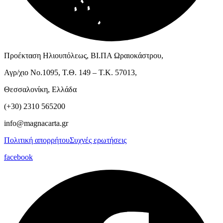
Προέκταση Ηλιουπόλεως, ΒΙ.ΠΑ Ωραιοκάστρου,
Αγρ/χιο Νο.1095, Τ.Θ. 149 – Τ.Κ. 57013,
Θεσσαλονίκη, Ελλάδα
(+30) 2310 565200
info@magnacarta.gr
Πολιτική απορρήτου
Συχνές ερωτήσεις
facebook