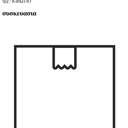
τμχ / ΚΙΒΩΤΙΟ
συσκευασια