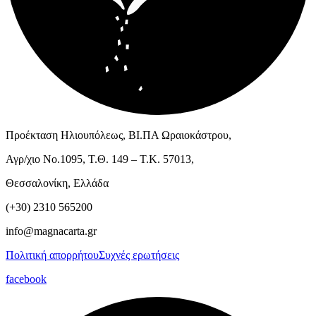
Προέκταση Ηλιουπόλεως, ΒΙ.ΠΑ Ωραιοκάστρου,
Αγρ/χιο Νο.1095, Τ.Θ. 149 – Τ.Κ. 57013,
Θεσσαλονίκη, Ελλάδα
(+30) 2310 565200
info@magnacarta.gr
Πολιτική απορρήτου
Συχνές ερωτήσεις
facebook