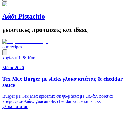
Λάδι Pistachio
γευστικες προτασεις και ιδεες
our recipes
κυρίως
•
1h & 10m
Μάιος 2020
Tex Mex Burger με sticks γλυκοπατάτας & cheddar
sauce
Burger με Tex Mex spicemix σε ψωμάκια με μελάνι σουπιάς,
κρέμα φασολιών, guacamole, cheddar sauce και sticks
γλυκοπατάτας