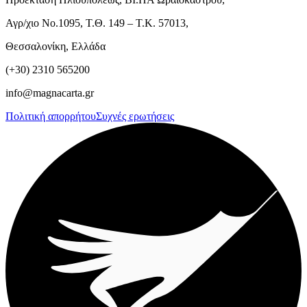
Αγρ/χιο Νο.1095, Τ.Θ. 149 – Τ.Κ. 57013,
Θεσσαλονίκη, Ελλάδα
(+30) 2310 565200
info@magnacarta.gr
Πολιτική απορρήτου
Συχνές ερωτήσεις