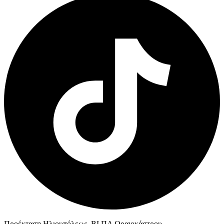
Προέκταση Ηλιουπόλεως, ΒΙ.ΠΑ Ωραιοκάστρου,