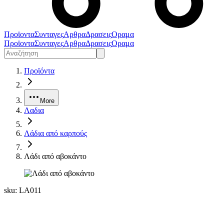
Προϊοντα
Συνταγες
Αρθρα
Δρασεις
Οραμα
Προϊοντα
Συνταγες
Αρθρα
Δρασεις
Οραμα
Προϊόντα
More
Λαδια
Λάδια από καρπούς
Λάδι από αβοκάντο
sku:
LA011