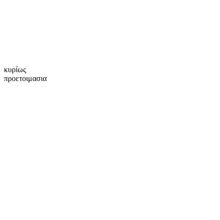
κυρίως
προετοιμασια