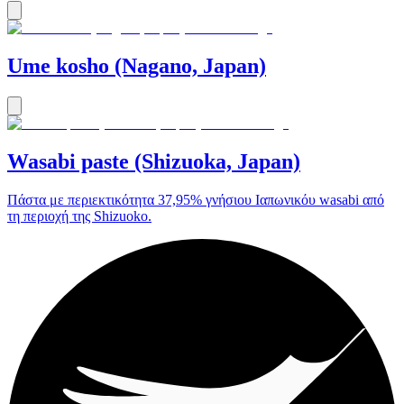
Ume kosho (Nagano, Japan)
Wasabi paste (Shizuoka, Japan)
Πάστα με περιεκτικότητα 37,95% γνήσιου Ιαπωνικόυ wasabi από
τη περιοχή της Shizuoko.