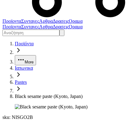
Προϊοντα
Συνταγες
Αρθρα
Δρασεις
Οραμα
Προϊοντα
Συνταγες
Αρθρα
Δρασεις
Οραμα
Προϊόντα
More
Ιαπωνικα
Pastes
Black sesame paste (Kyoto, Japan)
sku:
NISGO2B