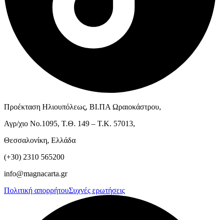
Προέκταση Ηλιουπόλεως, ΒΙ.ΠΑ Ωραιοκάστρου,
Αγρ/χιο Νο.1095, Τ.Θ. 149 – Τ.Κ. 57013,
Θεσσαλονίκη, Ελλάδα
(+30) 2310 565200
info@magnacarta.gr
Πολιτική απορρήτου
Συχνές ερωτήσεις