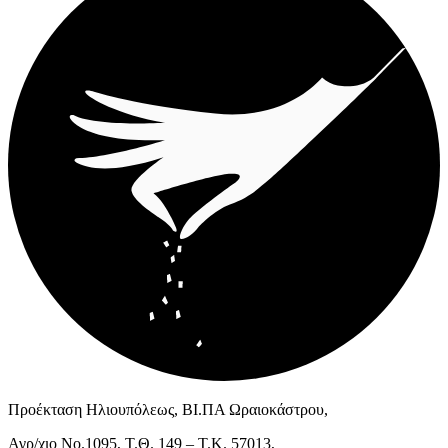
Προέκταση Ηλιουπόλεως, ΒΙ.ΠΑ Ωραιοκάστρου,
Αγρ/χιο Νο.1095, Τ.Θ. 149 – Τ.Κ. 57013,