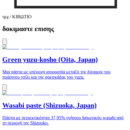
τμχ / ΚΙΒΩΤΙΟ
δοκιμαστε επισης
Green yuzu-kosho (Oita, Japan)
Μια πάστα με υπέροχη ισορροπία μεταξύ της δύναμης του
πράσινου τσίλι και της φρεσκάδας του yuzu.
Wasabi paste (Shizuoka, Japan)
Πάστα με περιεκτικότητα 37,95% γνήσιου Ιαπωνικόυ wasabi από
τη περιοχή της Shizuoko.