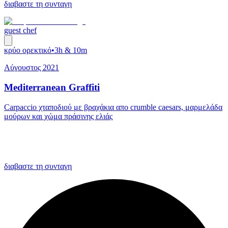
διαβαστε τη συνταγη
guest chef
κρύο ορεκτικό
•
3h & 10m
Αύγουστος 2021
Mediterranean Graffiti
Carpaccio χταποδιού με βραχάκια απο crumble caesars, μαρμελάδα
μούρων και χώμα πράσινης ελιάς
διαβαστε τη συνταγη