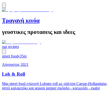
Τραγανή κινόα
γευστικες προτασεις και ιδεες
our recipes
street food
•
35m
Αύγουστος 2021
Lob & Roll
Μια street food επιλογή Lobster roll με σάλτσα Caesar-Hollandaise,
ψητό καλαμπόκι και season pepper σκόρδο - κρεμμύδι - esalot