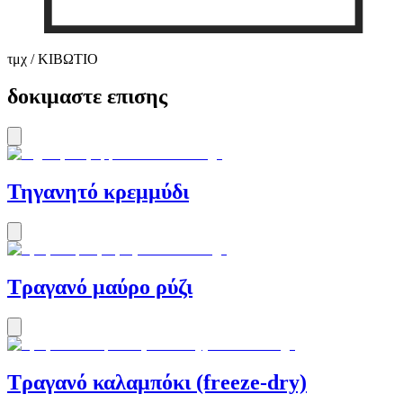
τμχ / ΚΙΒΩΤΙΟ
δοκιμαστε επισης
Τηγανητό κρεμμύδι
Τραγανό μαύρο ρύζι
Τραγανό καλαμπόκι (freeze-dry)