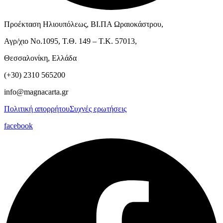
Προέκταση Ηλιουπόλεως, ΒΙ.ΠΑ Ωραιοκάστρου,
Αγρ/χιο Νο.1095, Τ.Θ. 149 – Τ.Κ. 57013,
Θεσσαλονίκη, Ελλάδα
(+30) 2310 565200
info@magnacarta.gr
Πολιτική απορρήτου
Συχνές ερωτήσεις
facebook