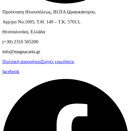
Προέκταση Ηλιουπόλεως, ΒΙ.ΠΑ Ωραιοκάστρου,
Αγρ/χιο Νο.1095, Τ.Θ. 149 – Τ.Κ. 57013,
Θεσσαλονίκη, Ελλάδα
(+30) 2310 565200
info@magnacarta.gr
Πολιτική απορρήτου
Συχνές ερωτήσεις
facebook