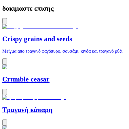
δοκιμαστε επισης
Crispy grains and seeds
Μείγμα απο τραγανό φαγόπυρο, σουσάμι, κινόα και τραγανό ρύζι.
Crumble ceasar
Τραγανή κάπαρη