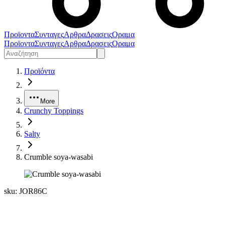
Προϊοντα
Συνταγες
Αρθρα
Δρασεις
Οραμα
Προϊοντα
Συνταγες
Αρθρα
Δρασεις
Οραμα
Προϊόντα
More
Crunchy Toppings
Salty
Crumble soya-wasabi
sku:
JOR86C