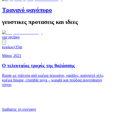
Τραγανό φαγόπυρο
γευστικες προτασεις και ιδεες
our recipes
κυρίως
•
35m
Μάιος 2021
Ο τελευταίος τροχός της θαλάσσης
Ruote με σάλτσα από κρέμα πεκορίνο, γαρίδες, καπνιστό χέλι,
κρέμα bisque, crumble soya – wasabi και πούδρα αυγοτάραχο
τόνου
διαβαστε τη συνταγη