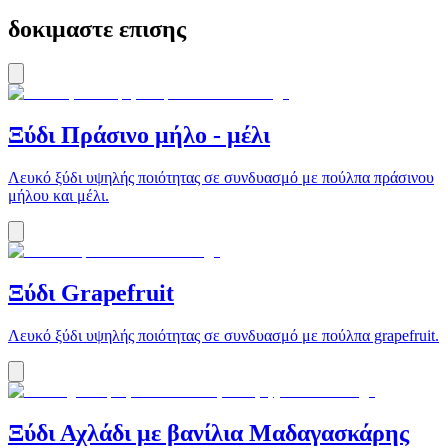
δοκιμαστε επισης
Ξύδι Πράσινο μήλο - μέλι
Λευκό ξύδι υψηλής ποιότητας σε συνδυασμό με πούλπα πράσινου
μήλου και μέλι.
Ξύδι Grapefruit
Λευκό ξύδι υψηλής ποιότητας σε συνδυασμό με πούλπα grapefruit.
Ξύδι Αχλάδι με βανίλια Μαδαγασκάρης