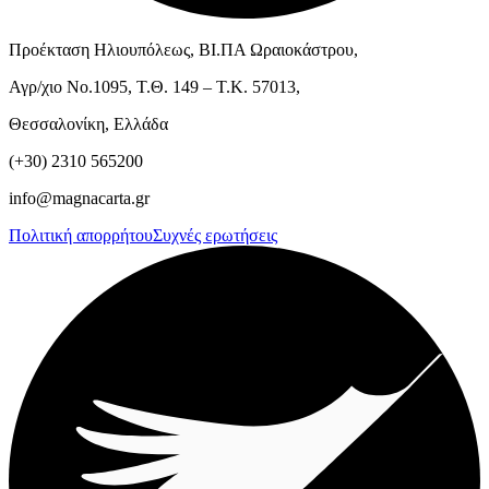
Προέκταση Ηλιουπόλεως, ΒΙ.ΠΑ Ωραιοκάστρου,
Αγρ/χιο Νο.1095, Τ.Θ. 149 – Τ.Κ. 57013,
Θεσσαλονίκη, Ελλάδα
(+30) 2310 565200
info@magnacarta.gr
Πολιτική απορρήτου
Συχνές ερωτήσεις