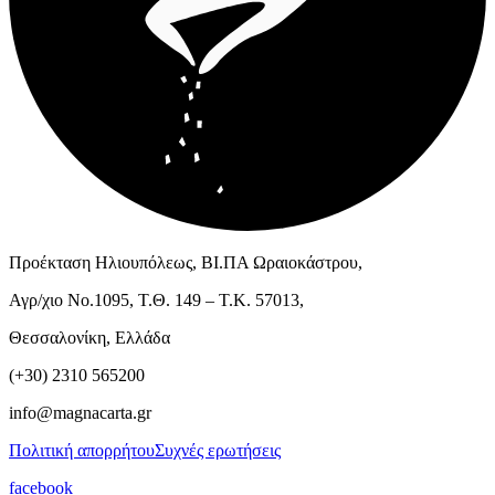
Προέκταση Ηλιουπόλεως, ΒΙ.ΠΑ Ωραιοκάστρου,
Αγρ/χιο Νο.1095, Τ.Θ. 149 – Τ.Κ. 57013,
Θεσσαλονίκη, Ελλάδα
(+30) 2310 565200
info@magnacarta.gr
Πολιτική απορρήτου
Συχνές ερωτήσεις
facebook