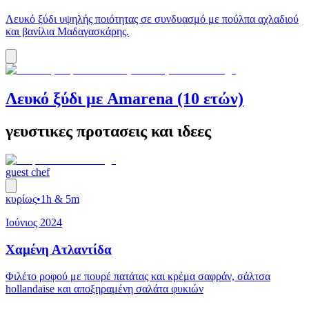
Λευκό ξύδι υψηλής ποιότητας σε συνδυασμό με πούλπα αχλαδιού
και βανίλια Μαδαγασκάρης.
Λευκό ξύδι με Amarena (10 ετών)
γευστικες προτασεις και ιδεες
guest chef
κυρίως
•
1h & 5m
Ιούνιος 2024
Χαμένη Ατλαντίδα
Φιλέτο ροφού με πουρέ πατάτας και κρέμα σαφράν, σάλτσα
hollandaise και αποξηραμένη σαλάτα φυκιών