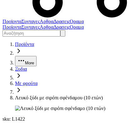
Προϊοντα
Συνταγες
Αρθρα
Δρασεις
Οραμα
Προϊοντα
Συνταγες
Αρθρα
Δρασεις
Οραμα
Προϊόντα
More
Ξυδια
Με φρούτα
Λευκό ξύδι με σιρόπι σφένδαμου (10 ετών)
sku:
L1422