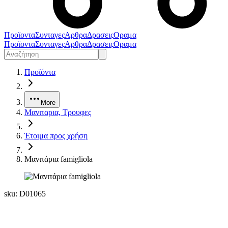
Προϊοντα
Συνταγες
Αρθρα
Δρασεις
Οραμα
Προϊοντα
Συνταγες
Αρθρα
Δρασεις
Οραμα
Προϊόντα
More
Μανιταρια, Τρουφες
Έτοιμα προς χρήση
Mανιτάρια famigliola
sku:
D01065