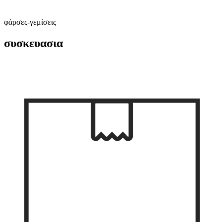
φάρσες-γεμίσεις
συσκευασια