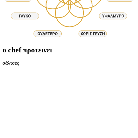
ο chef προτεινει
σάλτσες