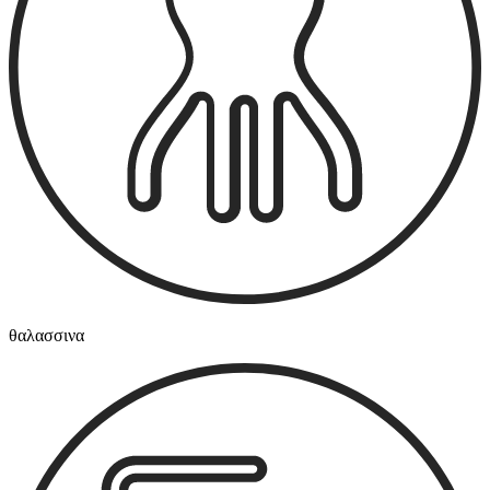
θαλασσινα