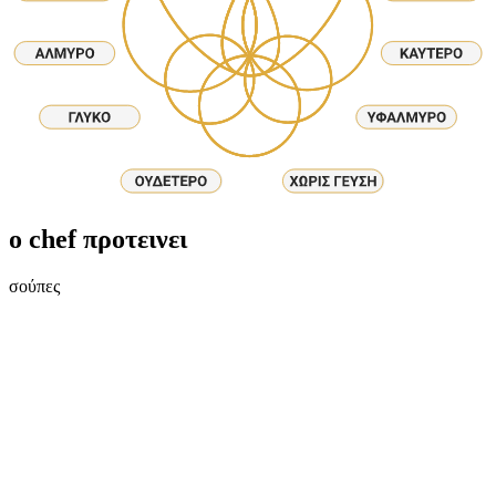
ο chef προτεινει
σούπες