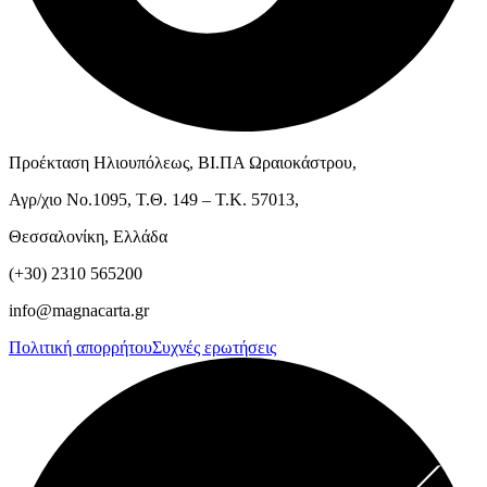
Προέκταση Ηλιουπόλεως, ΒΙ.ΠΑ Ωραιοκάστρου,
Αγρ/χιο Νο.1095, Τ.Θ. 149 – Τ.Κ. 57013,
Θεσσαλονίκη, Ελλάδα
(+30) 2310 565200
info@magnacarta.gr
Πολιτική απορρήτου
Συχνές ερωτήσεις