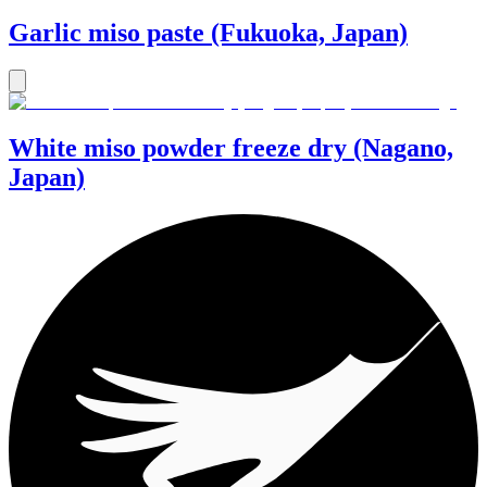
Garlic miso paste (Fukuoka, Japan)
White miso powder freeze dry (Nagano,
Japan)