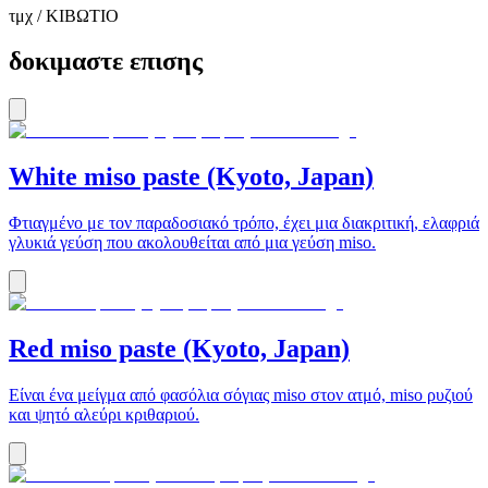
τμχ / ΚΙΒΩΤΙΟ
δοκιμαστε επισης
White miso paste (Kyoto, Japan)
Φτιαγμένο με τον παραδοσιακό τρόπο, έχει μια διακριτική, ελαφριά
γλυκιά γεύση που ακολουθείται από μια γεύση miso.
Red miso paste (Kyoto, Japan)
Είναι ένα μείγμα από φασόλια σόγιας miso στον ατμό, miso ρυζιού
και ψητό αλεύρι κριθαριού.