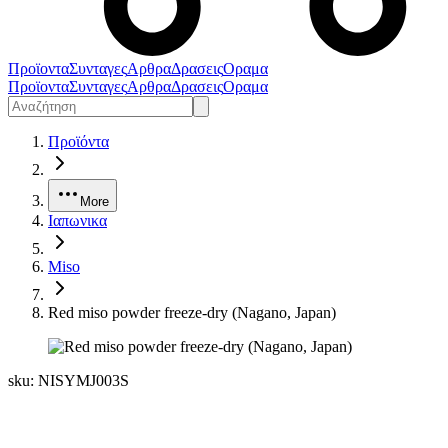
Προϊοντα
Συνταγες
Αρθρα
Δρασεις
Οραμα
Προϊοντα
Συνταγες
Αρθρα
Δρασεις
Οραμα
Προϊόντα
More
Ιαπωνικα
Miso
Red miso powder freeze-dry (Nagano, Japan)
sku:
NISYMJ003S