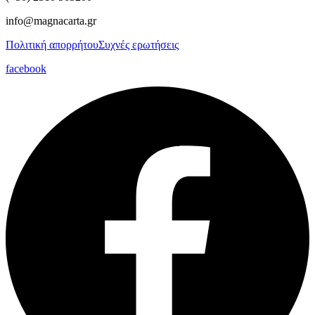
info@magnacarta.gr
Πολιτική απορρήτου
Συχνές ερωτήσεις
facebook