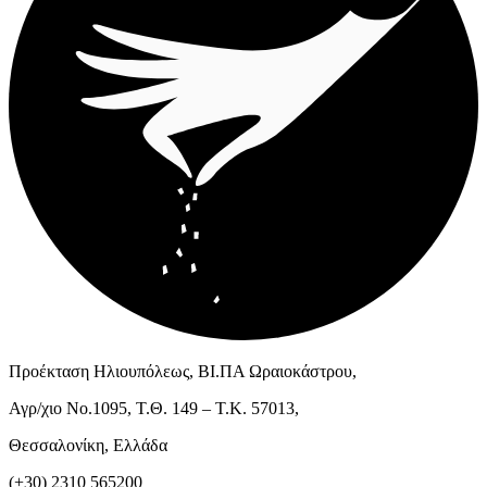
Προέκταση Ηλιουπόλεως, ΒΙ.ΠΑ Ωραιοκάστρου,
Αγρ/χιο Νο.1095, Τ.Θ. 149 – Τ.Κ. 57013,
Θεσσαλονίκη, Ελλάδα
(+30) 2310 565200