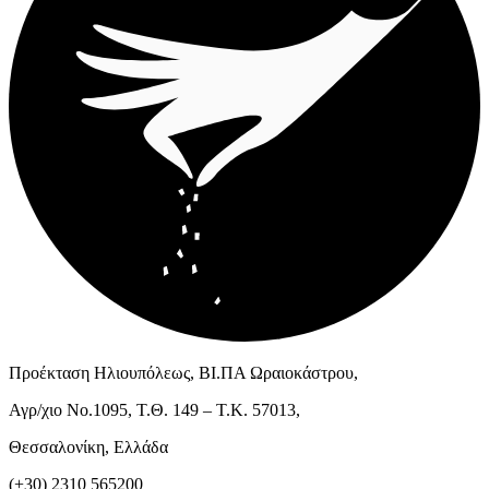
Προέκταση Ηλιουπόλεως, ΒΙ.ΠΑ Ωραιοκάστρου,
Αγρ/χιο Νο.1095, Τ.Θ. 149 – Τ.Κ. 57013,
Θεσσαλονίκη, Ελλάδα
(+30) 2310 565200