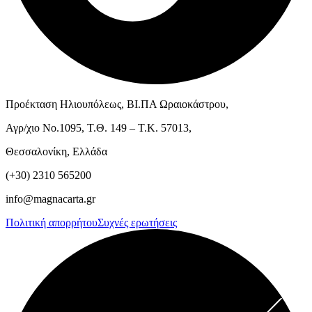
Προέκταση Ηλιουπόλεως, ΒΙ.ΠΑ Ωραιοκάστρου,
Αγρ/χιο Νο.1095, Τ.Θ. 149 – Τ.Κ. 57013,
Θεσσαλονίκη, Ελλάδα
(+30) 2310 565200
info@magnacarta.gr
Πολιτική απορρήτου
Συχνές ερωτήσεις