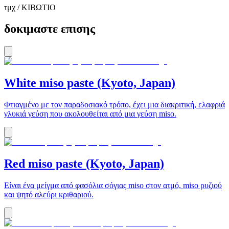
τμχ / ΚΙΒΩΤΙΟ
δοκιμαστε επισης
White miso paste (Kyoto, Japan)
Φτιαγμένο με τον παραδοσιακό τρόπο, έχει μια διακριτική, ελαφριά
γλυκιά γεύση που ακολουθείται από μια γεύση miso.
Red miso paste (Kyoto, Japan)
Είναι ένα μείγμα από φασόλια σόγιας miso στον ατμό, miso ρυζιού
και ψητό αλεύρι κριθαριού.