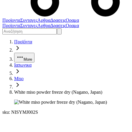
Προϊοντα
Συνταγες
Αρθρα
Δρασεις
Οραμα
Προϊοντα
Συνταγες
Αρθρα
Δρασεις
Οραμα
Προϊόντα
More
Ιαπωνικα
Miso
White miso powder freeze dry (Nagano, Japan)
sku:
NISYMJ002S