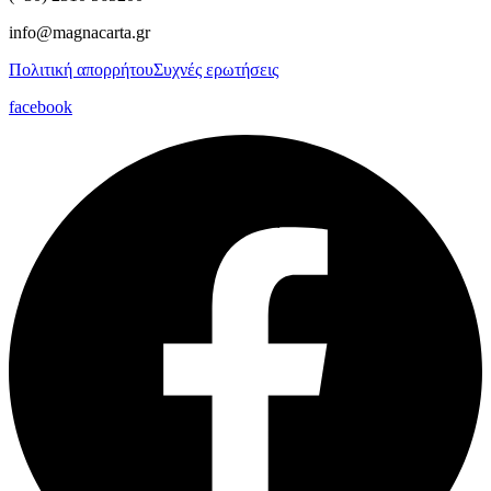
info@magnacarta.gr
Πολιτική απορρήτου
Συχνές ερωτήσεις
facebook