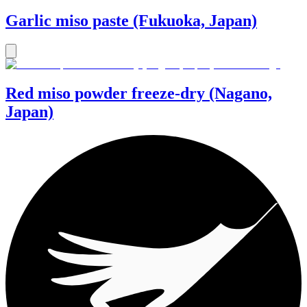
Garlic miso paste (Fukuoka, Japan)
Red miso powder freeze-dry (Nagano,
Japan)