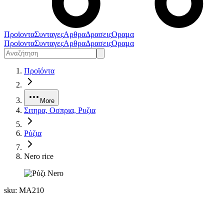
Προϊοντα
Συνταγες
Αρθρα
Δρασεις
Οραμα
Προϊοντα
Συνταγες
Αρθρα
Δρασεις
Οραμα
Προϊόντα
More
Σιτηρα, Οσπρια, Ρυζια
Ρύζια
Nero rice
sku:
MA210