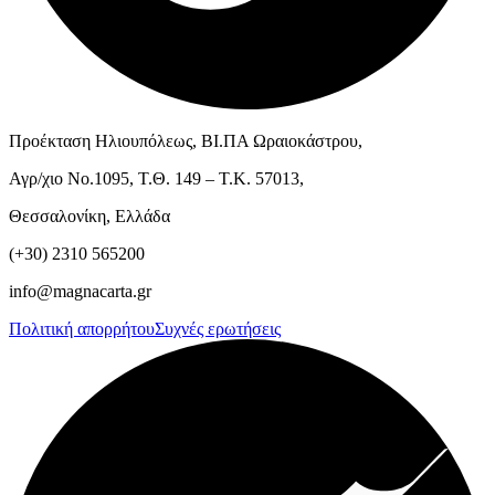
Προέκταση Ηλιουπόλεως, ΒΙ.ΠΑ Ωραιοκάστρου,
Αγρ/χιο Νο.1095, Τ.Θ. 149 – Τ.Κ. 57013,
Θεσσαλονίκη, Ελλάδα
(+30) 2310 565200
info@magnacarta.gr
Πολιτική απορρήτου
Συχνές ερωτήσεις