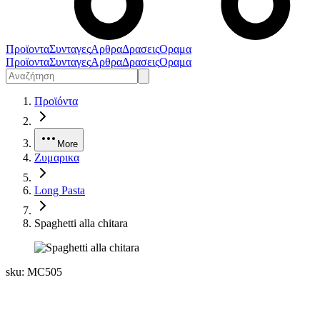
Προϊοντα
Συνταγες
Αρθρα
Δρασεις
Οραμα
Προϊοντα
Συνταγες
Αρθρα
Δρασεις
Οραμα
Προϊόντα
More
Ζυμαρικα
Long Pasta
Spaghetti alla chitara
sku:
MC505