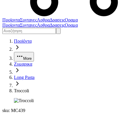
Προϊοντα
Συνταγες
Αρθρα
Δρασεις
Οραμα
Προϊοντα
Συνταγες
Αρθρα
Δρασεις
Οραμα
Προϊόντα
More
Ζυμαρικα
Long Pasta
Troccoli
sku:
MC439