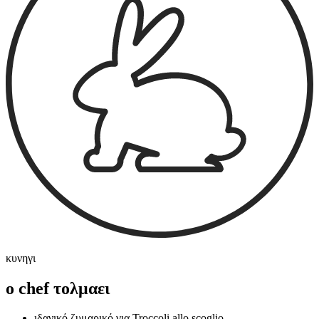
κυνηγι
ο chef τολμαει
ιδανικό ζυμαρικό για Troccoli allo scoglio.