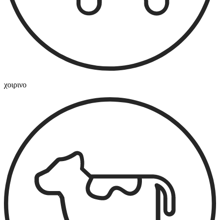
χοιρινο