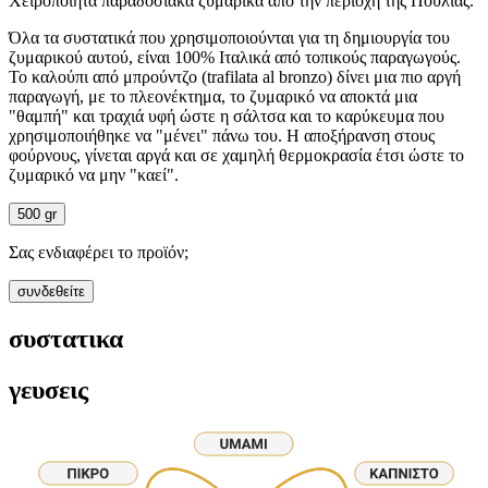
Χειροποίητα παραδοσιακά ζυμαρικά από την περιοχή της Πούλιας.
Όλα τα συστατικά που χρησιμοποιούνται για τη δημιουργία του
ζυμαρικού αυτού, είναι 100% Ιταλικά από τοπικούς παραγωγούς.
Το καλούπι από μπρούντζο (trafilata al bronzo) δίνει μια πιο αργή
παραγωγή, με το πλεονέκτημα, το ζυμαρικό να αποκτά μια
"θαμπή" και τραχιά υφή ώστε η σάλτσα και το καρύκευμα που
χρησιμοποιήθηκε να "μένει" πάνω του. Η αποξήρανση στους
φούρνους, γίνεται αργά και σε χαμηλή θερμοκρασία έτσι ώστε το
ζυμαρικό να μην "καεί".
500 gr
Σας ενδιαφέρει το προϊόν;
συνδεθείτε
συστατικα
γευσεις