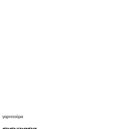
γαρνιτούρα
συσκευασια