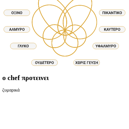
ο chef προτεινει
ζυμαρικά