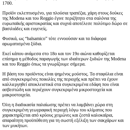
1700.
Προϊόν εκλεπτυσμένο, για πλούσια τραπέζια, χάρη στους δούκες
της Modena και του Reggio έγινε περιζήτητο στα σαλόνια της
ευρωπαϊκής αριστοκρατίας και συχνά αποτέλεσε πολύτιμο δώρο σε
βασιλιάδες και ευγενείς.
Φυσικά, ως “balsamico” τότε εννοούσαν και τα διάφορα
αρωματισμένα ξύδια.
Εκεί κάπου ανάμεσα στο 18ο και τον 19ο αιώνα καθορίζεται
επίσημα η μέθοδος παραγωγής των ιδιαίτερων ξυδιών της Modena
και του Reggio όπως τα γνωρίζουμε σήμερα.
Η βάση του προϊόντος είναι ψημένος μούστος. Τα σταφύλια είναι
από συγκεκριμένες ποικιλίες της περιοχής και πρέπει να έχουν
καλλιεργηθεί αποκλειστικά στα συγκεκριμένα εδάφη που είναι
ασβεστώδη και περιέχουν συγκεκριμένα μικροστοιχεία και
μακροστοιχεία.
Όλη η διαδικασία παλαίωσης πρέπει να λαμβάνει χώρα στη
συγκεκριμένη γεωγραφική περιοχή λόγω του κλίματος που
χαρακτηρίζεται από κρύους χειμώνες και ζεστά καλοκαίρια,
απαραίτητη προϋπόθεση για τη σωστή εξέλιξη των σακχάρων και
των μυκήτων.