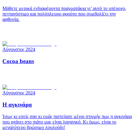
Μάθετε μερικά ενδιαφέροντα πραγματάκια γι’ αυτό το υπέροχο,
πεντανόστιμο και πολύπλευρο φρούτο που συμβολίζει την
αφθονία.
Αύγουστος 2024
Cocoa beans
Αύγουστος 2024
Η αγκινάρα
Ίσως κι εσείς σαν κι εμάς πιστεύατε μέχρι στιγμής πως η αγκινάρα
που φτάνει στο πιάτο μας είναι λαχανικό. Κι όμως, είναι το
μεγαλύτερο βρώσιμο λουλούδι!