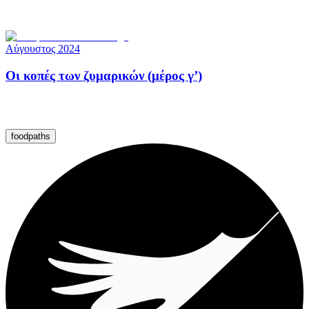
Αύγουστος 2024
Οι κοπές των ζυμαρικών (μέρος γ’)
foodpaths