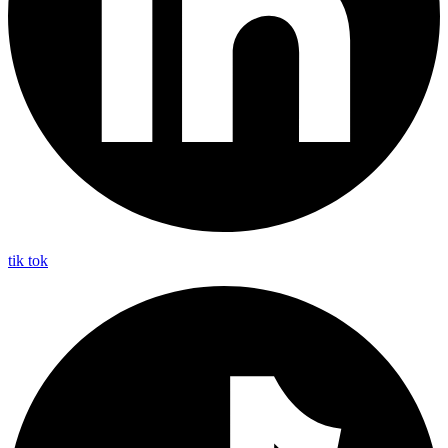
tik tok