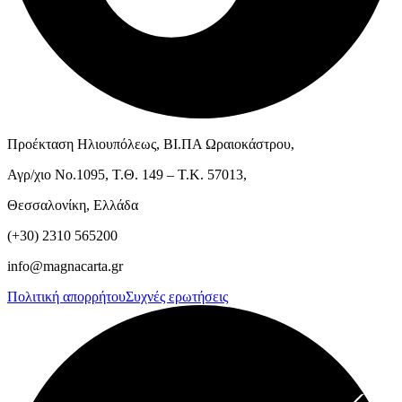
Προέκταση Ηλιουπόλεως, ΒΙ.ΠΑ Ωραιοκάστρου,
Αγρ/χιο Νο.1095, Τ.Θ. 149 – Τ.Κ. 57013,
Θεσσαλονίκη, Ελλάδα
(+30) 2310 565200
info@magnacarta.gr
Πολιτική απορρήτου
Συχνές ερωτήσεις