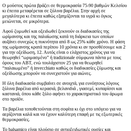
Ο μούστος πρώτα βράζει σε θερμοκρασία 75-90 βαθμών Κελσίου
κι έπειτα μεταφέρεται σε ξύλινα βαρέλια. Στην αρχή σε
μεγαλύτερα κι έπειτα καθώς εξατμίζονται τα υγρά κι όγκος
μειώνεται, σε μικρότερα.
Αφού ζυμωθεί και οξειδωθεί ξεκινούν οι διαδικασίες της
ωρίμανσης και της παλαίωσης κατά τη διάρκεια των οποίων
αυξάνει συνεχώς η πυκνότητα από 8 ως 25% κάθε χρόνο. Η φάση
της ωρίμανσης κρατά περίπου 10 χρόνια κι αν προσθέσουμε και 2
για την οξείδωση, 12. Αυτός είναι ο ελάχιστος χρόνος για να
θεωρηθεί “ωριμασμένο” ή tradizionale σύμφωνα πάντα με τους
όρους του ΑΒΤ, ενώ τουλάχιστον 25 για να θεωρηθεί
“παλαιωμένο” ή invecchiato καθώς οι διαδικασίες ζύμωσης και
οξείδωσης μπορούν να συνεχιστούν για αιώνες.
Η όλη διαδικασία συμβαίνει σε ανοιχτά, για ευνόητους λόγους
ξύλινα βαρέλια από κερασιά, βελανιδιά , γιασεμί, κυπαρίσσι και
καστανιά, όπου κάθε ξύλο αφήνει το χαρακτηριστικό του άρωμα
στο προϊόν.
Τα βαρέλια τοποθετούνται στη σοφίτα κι όχι στο υπόγειο για να
αερίζονται καλά και να έχουν καλύτερη επαφή με τις εξωτερικές
θερμοκρασίες.
Το balsamico είναι πλούσιο σε αντιοξειδωτικές ουσίες και