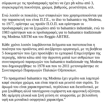
σύμφωνα με τις προδιαγραφές πρέπει να έχει ph κάτω από 3,
συγκεκριμένη πυκνότητα, χρώμα, βαθμούς, ρευστότητα, κτλ.
Ενώ λοιπόν οι ποικιλίες των σταφυλιών που χρησιμοποιούνται για
την παρασκευή του είναι Π.Γ.Ε., το ίδιο το balsamico της Modena,
το 1977, ορίστηκε ως προϊόν Π.Ο.Π. και ορίστηκαν οι
προδιαγραφές για να ξεχωρίσει από το balsamico industriale, ενώ το
1983 ορίστηκαν και οι προδιαγραφές για το balsamico tradizionale
της Modena ABTM και του Reggio ABTRE.
Κάθε χρόνο λοιπόν λαμβάνονται δείγματα και πιστοποιείται η
ποιότητα του προϊόντος από ανεξάρτητο οργανισμό, με τη βοήθεια
5 δοκιμαστών που έχει προσλάβει το εμπορικό Επιμελητήριο της
περιοχής, πάντα κάτω από την άγρυπνη ματιά των ανθρώπων του
συνεταιρισμού παραγωγών του balsamico tradizionale της Modena
που δημιουργήθηκε το 1978 και που το 2011 μετονομάστηκε σε
Συνεταιρισμό Παραγωγών Παλαιών Οξοποιοίων.
“Το πραγματικό balsamico της Modena έχει γεμάτο και λαμπερό
καφέ σκούρο χρώμα, και είναι πηκτό και ρευστό σαν σιρόπι. Το
άρωμά του είναι χαρακτηριστικό, περίπλοκο και διεισδυτικό, με
μια ξεκάθαρη αλλά ταυτόχρονα ευχάριστη και αρμονική οξύτητα.
Με αμίμητη γλυκιά και ξινή γεύση σε ισορροπία, με βελούδινη
υφή και μοναδικό οσφρητικό χαρακτήρα.”