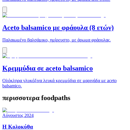
Aceto balsamico με φράουλα (8 ετών)
Παλαιωμένο βαλσάμικο, ημίρευστο, με άρωμα φράουλας.
Κρεμμύδια σε aceto balsamico
Ολόκληρα γλυκόξινα λευκά κρεμμύδια σε μαρινάδα με aceto
balsamico.
περισσοτερα foodpaths
Αύγουστος 2024
Η Κολοκύθα