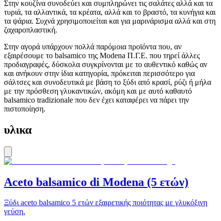
Στην κουζίνα συνοδεύει και συμπληρώνει τις σαλάτες αλλά και τα
τυριά, τα αλλαντικά, τα κρέατα, αλλά και το βραστό, τα κυνήγια και
τα ψάρια. Συχνά χρησιμοποιείται και για μαρινάρισμα αλλά και στη
ζαχαροπλαστική.
Στην αγορά υπάρχουν πολλά παρόμοια προϊόντα που, αν
εξαιρέσουμε το balsamico της Modena Π.Γ.Ε. που τηρεί άλλες
προδιαγραφές, δύσκολα συγκρίνονται με το αυθεντικό καθώς αν
και ανήκουν στην ίδια κατηγορία, πρόκειται περισσότερο για
σάλτσες και συνοδευτικά με βάση το ξύδι από κρασί, ρύζι ή μήλα
με την πρόσθεση γλυκαντικών, ακόμη και με αυτό καθαυτό
balsamico tradizionale που δεν έχει καταφέρει να πάρει την
πιστοποίηση.
υλικα
Aceto balsamico di Modena (5 ετών)
Ξύδι aceto balsamico 5 ετών εξαιρετικής ποιότητας με γλυκόξινη
γεύση.