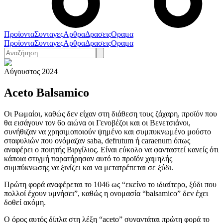
Προϊοντα
Συνταγες
Αρθρα
Δρασεις
Οραμα
Προϊοντα
Συνταγες
Αρθρα
Δρασεις
Οραμα
Αύγουστος 2024
Aceto Balsamico
Οι Ρωμαίοι, καθώς δεν είχαν στη διάθεση τους ζάχαρη, προϊόν που
θα εισάγουν τον 6ο αιώνα οι Γενοβέζοι και οι Βενετσιάνοι,
συνήθιζαν να χρησιμοποιούν ψημένο και συμπυκνωμένο μούστο
σταφυλιών που ονόμαζαν saba, defrutum ή caraenum όπως
αναφέρει ο ποιητής Βιργίλιος. Είναι εύκολο να φανταστεί κανείς ότι
κάποια στιγμή παρατήρησαν αυτό το προϊόν χαμηλής
συμπύκνωσης να ξινίζει και να μετατρέπεται σε ξύδι.
Πρώτη φορά αναφέρεται το 1046 ως “εκείνο το ιδιαίτερο, ξύδι που
πολλοί έχουν υμνήσει”, καθώς η ονομασία “balsamico” δεν έχει
δοθεί ακόμη.
Ο όρος αυτός δίπλα στη λέξη “aceto” συναντάται πρώτη φορά το