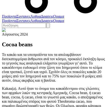
Προϊοντα
Συνταγες
Αρθρα
Δρασεις
Οραμα
Προϊοντα
Συνταγες
Αρθρα
Δρασεις
Οραμα
Αύγουστος 2024
Cocoa beans
Το κακάο και τα υποπροϊόντα του τα απολαμβάνουν
δισεκατομμύρια άνθρωποι ανά τον κόσμο, προκαλεί έκπληξη όμως
το γεγονός πως αναλογικά ελάχιστοι γνωρίζουν γι’ αυτό. Το
κακαόδεντρο ευδοκιμεί στην ζώνη του Ισημερινού όπου το κλίμα
είναι τροπικό, ζεστό και υγρό. Σχεδόν όλες οι ποικιλίες κακάο 20
μοίρες από τον Ισημερινό και το 75% των ποικιλιών 8 μοίρες από
αυτόν, όπως ακριβώς και η βανίλια.
Kakau(a). Αυτό ήταν το όνομα του κακαόδεντρου στις γλώσσες
των αρχαίων λαών της κεντρικής Αμερικής. Cocoa bean, ή cacao
bean, cocoa, ή cacao, είναι το γνωστό μας κακάο, ο αποξηραμένος
και παλαιωμένος σπόρος του φυτού Theobroma cacao, που
σημαίνει βρώση(τροφή) των θεών. Οι Ολμέκοι, αρχαίοι κάτοικοι