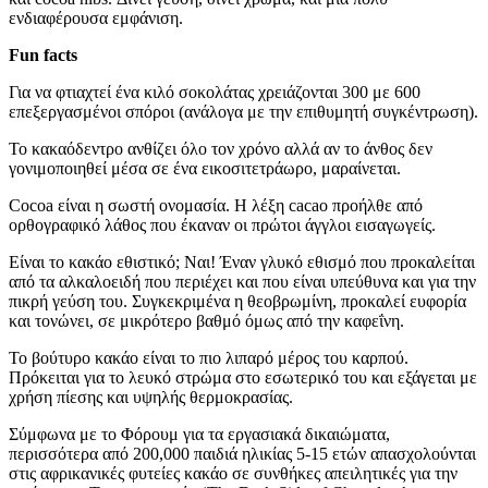
ενδιαφέρουσα εμφάνιση.
Fun facts
Για να φτιαχτεί ένα κιλό σοκολάτας χρειάζονται 300 με 600
επεξεργασμένοι σπόροι (ανάλογα με την επιθυμητή συγκέντρωση).
Το κακαόδεντρο ανθίζει όλο τον χρόνο αλλά αν το άνθος δεν
γονιμοποιηθεί μέσα σε ένα εικοσιτετράωρο, μαραίνεται.
Cocoa είναι η σωστή ονομασία. Η λέξη cacao προήλθε από
ορθογραφικό λάθος που έκαναν οι πρώτοι άγγλοι εισαγωγείς.
Είναι το κακάο εθιστικό; Ναι! Έναν γλυκό εθισμό που προκαλείται
από τα αλκαλοειδή που περιέχει και που είναι υπεύθυνα και για την
πικρή γεύση του. Συγκεκριμένα η θεοβρωμίνη, προκαλεί ευφορία
και τονώνει, σε μικρότερο βαθμό όμως από την καφεΐνη.
Το βούτυρο κακάο είναι το πιο λιπαρό μέρος του καρπού.
Πρόκειται για το λευκό στρώμα στο εσωτερικό του και εξάγεται με
χρήση πίεσης και υψηλής θερμοκρασίας.
Σύμφωνα με το Φόρουμ για τα εργασιακά δικαιώματα,
περισσότερα από 200,000 παιδιά ηλικίας 5-15 ετών απασχολούνται
στις αφρικανικές φυτείες κακάο σε συνθήκες απειλητικές για την