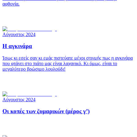
αφθονία.
Αύγουστος 2024
Η αγκινάρα
Ίσως κι εσείς σαν κι εμάς πιστεύατε μέχρι στιγμής πως η αγκινάρα
που φτάνει στο πιάτο μας είναι λαχανικό. Κι όμως, είναι το
μεγαλύτερο βρώσιμο λουλούδι!
Αύγουστος 2024
Οι κοπές των ζυμαρικών (μέρος γ’)