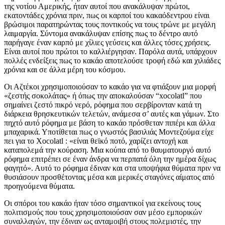
της νοτίου Αμερικής, ήταν αυτοί που ανακάλυψαν πρώτοι,
εκατοντάδες χρόνια πριν, πως οι καρποί του κακαόδεντρου είναι
βρώσιμοι παρατηρώντας τους ποντικούς να τους τρώνε με μεγάλη
λαιμαργία. Σύντομα ανακάλυψαν επίσης πως το δέντρο αυτό
παρήγαγε έναν καρπό με χίλιες γεύσεις και άλλες τόσες χρήσεις.
Είναι αυτοί που πρώτοι το καλλιέργησαν. Παρόλα αυτά, υπάρχουν
πολλές ενδείξεις πως το κακάο αποτελούσε τροφή εδώ και χιλιάδες
χρόνια και σε άλλα μέρη του κόσμου.
Οι Αζτέκοι χρησιμοποιούσαν το κακάο για να φτιάξουν μια μορφή
«ζεστής σοκολάτας» ή όπως την αποκαλούσαν “xocolatl” που
σημαίνει ζεστό πικρό νερό, ρόφημα που σερβίρονταν κατά τη
διάρκεια θρησκευτικών τελετών, ανάμεσα σ’ αυτές και γάμων. Στο
πηχτό αυτό ρόφημα με βάση το κακάο πρόσθεταν πιπέρι και άλλα
μπαχαρικά. Υποτίθεται πως ο γνωστός βασιλιάς Μοντεζούμα είχε
πει για το Xocolatl : «είναι θεϊκό ποτό, χαρίζει αντοχή και
καταπολεμά την κούραση. Μια κούπα από το θαυματουργό αυτό
ρόφημα επιτρέπει σε έναν άνδρα να περπατά όλη την ημέρα δίχως
φαγητό». Αυτό το ρόφημα έδιναν και στα υποψήφια θύματα πριν να
θυσιάσουν προσθέτοντας μέσα και μερικές σταγόνες αίματος από
προηγούμενα θύματα.
Οι σπόροι του κακάο ήταν τόσο σημαντικοί για εκείνους τους
πολιτισμούς που τους χρησιμοποιούσαν σαν μέσο εμπορικών
συναλλαγών, την έδιναν ως ανταμοιβή στους πολεμιστές, την