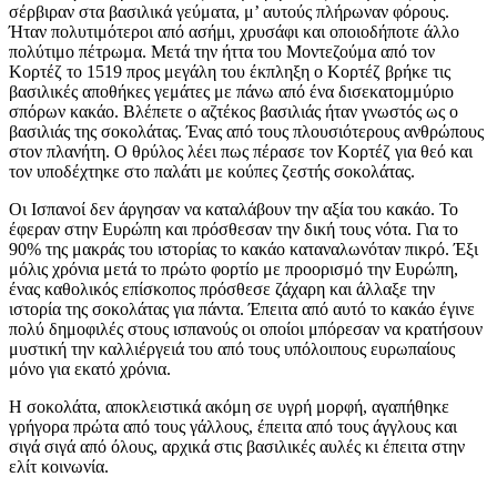
σέρβιραν στα βασιλικά γεύματα, μ’ αυτούς πλήρωναν φόρους.
Ήταν πολυτιμότεροι από ασήμι, χρυσάφι και οποιοδήποτε άλλο
πολύτιμο πέτρωμα. Μετά την ήττα του Μοντεζούμα από τον
Κορτέζ το 1519 προς μεγάλη του έκπληξη ο Κορτέζ βρήκε τις
βασιλικές αποθήκες γεμάτες με πάνω από ένα δισεκατομμύριο
σπόρων κακάο. Βλέπετε ο αζτέκος βασιλιάς ήταν γνωστός ως ο
βασιλιάς της σοκολάτας. Ένας από τους πλουσιότερους ανθρώπους
στον πλανήτη. Ο θρύλος λέει πως πέρασε τον Κορτέζ για θεό και
τον υποδέχτηκε στο παλάτι με κούπες ζεστής σοκολάτας.
Οι Ισπανοί δεν άργησαν να καταλάβουν την αξία του κακάο. Το
έφεραν στην Ευρώπη και πρόσθεσαν την δική τους νότα. Για το
90% της μακράς του ιστορίας το κακάο καταναλωνόταν πικρό. Έξι
μόλις χρόνια μετά το πρώτο φορτίο με προορισμό την Ευρώπη,
ένας καθολικός επίσκοπος πρόσθεσε ζάχαρη και άλλαξε την
ιστορία της σοκολάτας για πάντα. Έπειτα από αυτό το κακάο έγινε
πολύ δημοφιλές στους ισπανούς οι οποίοι μπόρεσαν να κρατήσουν
μυστική την καλλιέργειά του από τους υπόλοιπους ευρωπαίους
μόνο για εκατό χρόνια.
Η σοκολάτα, αποκλειστικά ακόμη σε υγρή μορφή, αγαπήθηκε
γρήγορα πρώτα από τους γάλλους, έπειτα από τους άγγλους και
σιγά σιγά από όλους, αρχικά στις βασιλικές αυλές κι έπειτα στην
ελίτ κοινωνία.