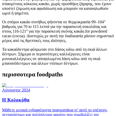
σπασμένους κόκκους κακάο, χωρίς προσθήκη ζάχαρης, που έχουν
υποστεί ζύμωση και αφυδάτωση και μπορούν να καταναλωθούν
ωμοί ή ψημένοι.
Οι σπόροι κακάο συνήθως ψήνονται σε θερμοκρασία 99–104°
βαθμούς για 70 to 115 λεπτά για την παρασκευή σοκολάτας και
στους 116-121° για την παρασκευή σκόνης κακάο.for powdered
cacao (cocoa). Δυστυχώς με αυτή την διαδικασία χάνουν σημαντικό
μέρος από τις θρεπτικές τους ιδιότητες.
Τα κακαόδεντρα φύτρωναν στο δάσος κάτω από τη σκιά άλλων
δέντρων. Σήμερα οι περισσότερες καλλιέργειες είναι
μονοκαλλιέργειες σε αποψιλωμένα δάση κάτω από τη σκιά
μπανανόδεντρων και άλλων ντόπιων δέντρων.
περισσοτερα foodpaths
Αύγουστος 2024
Η Κολοκύθα
Μάθετε μερικά ενδιαφέροντα πραγματάκια γι’ αυτό το υπέροχο,
πεντανόστιμο και πολύπλευρο φρούτο που συμβολίζει την