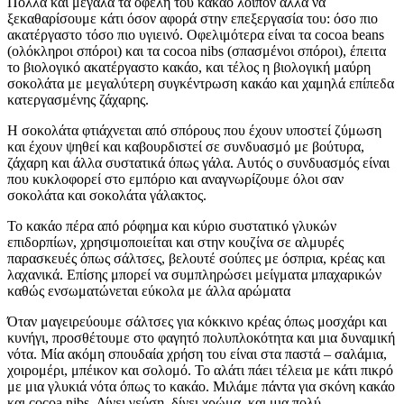
Πολλά και μεγάλα τα οφέλη του κακάο λοιπόν αλλά να
ξεκαθαρίσουμε κάτι όσον αφορά στην επεξεργασία του: όσο πιο
ακατέργαστο τόσο πιο υγιεινό. Οφελιμότερα είναι τα cocoa beans
(ολόκληροι σπόροι) και τα cocoa nibs (σπασμένοι σπόροι), έπειτα
το βιολογικό ακατέργαστο κακάο, και τέλος η βιολογική μαύρη
σοκολάτα με μεγαλύτερη συγκέντρωση κακάο και χαμηλά επίπεδα
κατεργασμένης ζάχαρης.
Η σοκολάτα φτιάχνεται από σπόρους που έχουν υποστεί ζύμωση
και έχουν ψηθεί και καβουρδιστεί σε συνδυασμό με βούτυρα,
ζάχαρη και άλλα συστατικά όπως γάλα. Αυτός ο συνδυασμός είναι
που κυκλοφορεί στο εμπόριο και αναγνωρίζουμε όλοι σαν
σοκολάτα και σοκολάτα γάλακτος.
Το κακάο πέρα από ρόφημα και κύριο συστατικό γλυκών
επιδορπίων, χρησιμοποιείται και στην κουζίνα σε αλμυρές
παρασκευές όπως σάλτσες, βελουτέ σούπες με όσπρια, κρέας και
λαχανικά. Επίσης μπορεί να συμπληρώσει μείγματα μπαχαρικών
καθώς ενσωματώνεται εύκολα με άλλα αρώματα
Όταν μαγειρεύουμε σάλτσες για κόκκινο κρέας όπως μοσχάρι και
κυνήγι, προσθέτουμε στο φαγητό πολυπλοκότητα και μια δυναμική
νότα. Μία ακόμη σπουδαία χρήση του είναι στα παστά – σαλάμια,
χοιρομέρι, μπέικον και σολομό. Το αλάτι πάει τέλεια με κάτι πικρό
με μια γλυκιά νότα όπως το κακάο. Μιλάμε πάντα για σκόνη κακάο
και cocoa nibs. Δίνει γεύση, δίνει χρώμα, και μια πολύ