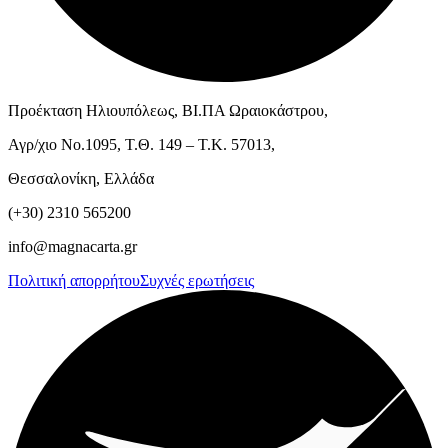
Προέκταση Ηλιουπόλεως, ΒΙ.ΠΑ Ωραιοκάστρου,
Αγρ/χιο Νο.1095, Τ.Θ. 149 – Τ.Κ. 57013,
Θεσσαλονίκη, Ελλάδα
(+30) 2310 565200
info@magnacarta.gr
Πολιτική απορρήτου
Συχνές ερωτήσεις