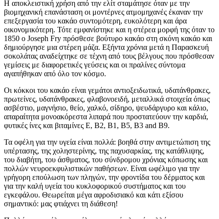
Η αποκλειστική χρήση από την ελίτ σταμάτησε όταν με την
βιομηχανική επανάσταση οι μοντέρνες ατμομηχανές έκαναν την
επεξεργασία του κακάο συντομότερη, ευκολότερη και άρα
οικονομικότερη. Τότε εμφανίστηκε και η στέρεα μορφή της όταν το
1850 ο Joseph Fry πρόσθεσε βούτυρο κακάο στη σκόνη κακάο και
δημιούργησε μια στέρεη μάζα. Εξήντα χρόνια μετά η Παρασκευή
σοκολάτας αναδείχτηκε σε τέχνη από τους βέλγους που πρόσθεσαν
γεμίσεις με διαφορετικές γεύσεις και οι πραλίνες σύντομα
αγαπήθηκαν από όλο τον κόσμο.
Οι κόκκοι του κακάο είναι γεμάτοι αντιοξειδωτικά, υδατάνθρακες,
πρωτείνες, υδατάνθρακες, φλαβονοειδή, μεταλλικά στοιχεία όπως
ασβέστιο, μαγνήσιο, θείο, χαλκό, σίδηρο, ψευδάργυρο και κάλιο,
απαραίτητα μονοακόρεστα λιπαρά που προστατεύουν την καρδιά,
φυτικές ίνες και βιταμίνες E, B2, B1, B5, B3 and B9.
Τα οφέλη για την υγεία είναι πολλά: βοηθά στην αντιμετώπιση της
υπέρτασης, της χοληστερίνης, της παχυσαρκίας, της κατάθλιψης,
του διαβήτη, του άσθματος, του σύνδρομου χρόνιας κόπωσης και
πολλών νευροεκφυλιστικών παθήσεων. Είναι ωφέλιμο για την
γρήγορη επούλωση των πληγών, την φροντίδα του δέρματος και
για την καλή υγεία του κυκλοφορικού συστήματος και του
εγκεφάλου. Θεωρείται μέγα αφροδισιακό και κάτι εξίσου
σημαντικό: μας φτιάχνει τη διάθεση!