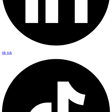
tik tok