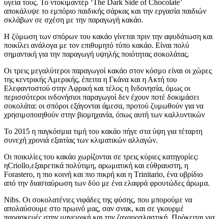
υγεία τους. Το ντοκιμαντέρ ‘The Dark Side of Chocolate’
αποκάλυψε το εμπόριο παιδικής σάρκας και την εργασία παιδιών
σκλάβων σε σχέση με την παραγωγή κακάο.
Η ζύμωση των σπόρων του κακάο γίνεται πριν την αφυδάτωση και
ποικίλει ανάλογα με τον επιθυμητό τύπο κακάο. Είναι πολύ
σημαντική για την παραγωγή υψηλής ποιότητας σοκολάτας.
Οι τρεις μεγαλύτεροι παραγωγοί κακάο στον κόσμο είναι οι χώρες
της κεντρικής Αμερικής, έπειτα η Γκάνα και η Ακτή του
Ελεφαντοστού στην Αφρική και τέλος η Ινδονησία, όμως οι
περισσότεροι ινδονήσιοι παραγωγοί δεν έχουν ποτέ δοκιμάσει
σοκολάτα: οι σπόροι εξάγονται άμεσα, προτού ζυμωθούν για να
χρησιμοποιηθούν στην βιομηχανία, όπως αυτή των καλλυντικών
Το 2015 η παγκόσμια τιμή του κακάο πήγε στα ύψη για τέταρτη
συνεχή χρονιά εξαιτίας των κλιματικών αλλαγών.
Οι ποικιλίες του κακάο χωρίζονται σε τρεις κύριες κατηγορίες:
ηCriollo,εξαιρετικά πολύτιμη, αρωματική και εύθραυστη, η
Forastero, η πιο κοινή και πιο πικρή και η Τrinitario, ένα υβρίδιο
από την διασταύρωση των δύο με ένα ελαφρά φρουτώδες άρωμα.
Nibs. Οι σοκολατένιες νιφάδες της φύσης, που μπορούμε να
απολαύσουμε στο πρωινό μας, σαν σνακ, και σε γκουρμέ
παρασκευές στην μαγειρική και την ζαχαροπλαστική. Πρόκειται για