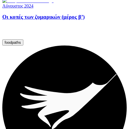
Αύγουστος 2024
Οι κοπές των ζυμαρικών (μέρος β’)
foodpaths