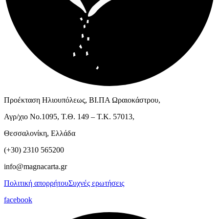
Προέκταση Ηλιουπόλεως, ΒΙ.ΠΑ Ωραιοκάστρου,
Αγρ/χιο Νο.1095, Τ.Θ. 149 – Τ.Κ. 57013,
Θεσσαλονίκη, Ελλάδα
(+30) 2310 565200
info@magnacarta.gr
Πολιτική απορρήτου
Συχνές ερωτήσεις
facebook