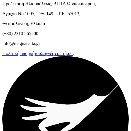
Προέκταση Ηλιουπόλεως, ΒΙ.ΠΑ Ωραιοκάστρου,
Αγρ/χιο Νο.1095, Τ.Θ. 149 – Τ.Κ. 57013,
Θεσσαλονίκη, Ελλάδα
(+30) 2310 565200
info@magnacarta.gr
Πολιτική απορρήτου
Συχνές ερωτήσεις