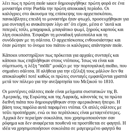
λέει πως η πρώτη mole sauce δημιουργήθηκε πρώτη φορά σε ένα
μοναστήρι στην Puebla την πρώτη αποικιακή περίοδο. Οι
καλόγριες στο άκουσμα της επίσκεψης του αρχιεπισκόπου,
πανικόβλητες επειδή το μοναστήρι ήταν φτωχό, προσευχήθηκαν για
μια συνταγή κι ανακάτεψαν λίγο απ’ ότι είχαν, μέσα σ ’αυτά και
πιπεριές τσίλι, μπαχαρικά, μπαγιάτικο ψωμί, ξηρούς καρπούς και
λίγη σοκολάτα. Έσφαξαν τη μοναδική γαλοπούλα και τη
συνόδεψαν με τη σάλτσα. Ο αρχιεπίσκοπος ενθουσιάστηκε και
όταν ρώτησε το όνομα του πιάτου οι καλόγριες απάντησαν mole.
Κάποιοι υποστηρίζουν πως πρόκειται για αρχαίες συνταγές και
κάποιοι πως επιβλήθηκαν στους ντόπιους. Ίσως να είναι και
σύμπτωση, η λέξη “mōlli” μοιάζει με την πορτογαλική molho, που
σημαίνει σάλτσα. Η αλήθεια για την εξέλιξή τους μάλλον δεν θα
αποκαλυφθεί ποτέ καθώς οι πρώτες συνταγές εμφανίζονται γραπτά
μετά τον πόλεμο για την ανεξαρτησία του Μεξικού το 1810.
Οι μοντέρνες σάλτσες mole είναι μείγματα συστατικών της Β.
Αμερικής, της Ευρώπης και της Αφρικής, κάνοντάς τις τα πρώτα
διεθνή πιάτα που δημιουργήθηκαν στην αμερικάνικη ήπειρο. Η
βάση τους παρόλα αυτά παραμένει ντόπια. Οι απλές σάλτσες με
τσίλι προϋπήρχαν, ενώ οι πιο περίπλοκες είναι μεταγενέστερες.
Αρχικά δεν περιείχαν σοκολάτα, που χρησιμοποιούνταν σαν
ρόφημα και δεν αναφέρεται πουθενά να προστίθεται σε φαγητό. Η
ιδέα να χρησιμοποιήσουν σοκολάτα σε μαγειρεμένο φαγητό θα