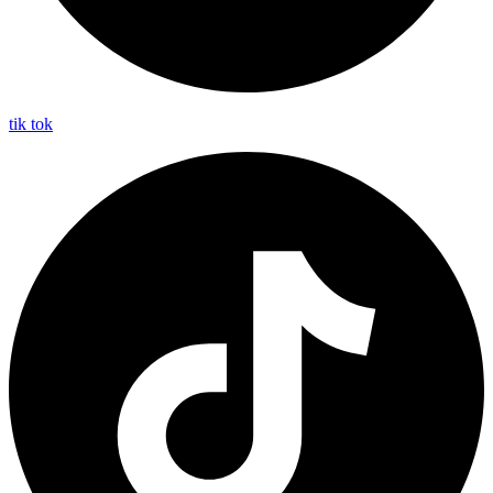
tik tok