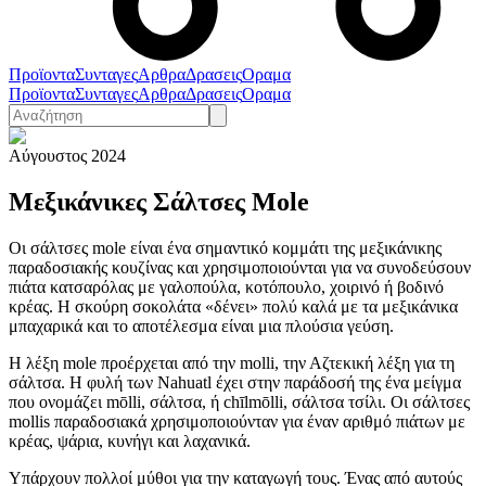
Προϊοντα
Συνταγες
Αρθρα
Δρασεις
Οραμα
Προϊοντα
Συνταγες
Αρθρα
Δρασεις
Οραμα
Αύγουστος 2024
Μεξικάνικες Σάλτσες Mole
Οι σάλτσες mole είναι ένα σημαντικό κομμάτι της μεξικάνικης
παραδοσιακής κουζίνας και χρησιμοποιούνται για να συνοδεύσουν
πιάτα κατσαρόλας με γαλοπούλα, κοτόπουλο, χοιρινό ή βοδινό
κρέας. Η σκούρη σοκολάτα «δένει» πολύ καλά με τα μεξικάνικα
μπαχαρικά και το αποτέλεσμα είναι μια πλούσια γεύση.
Η λέξη mole προέρχεται από την molli, την Αζτεκική λέξη για τη
σάλτσα. Η φυλή των Nahuatl έχει στην παράδοσή της ένα μείγμα
που ονομάζει mōlli, σάλτσα, ή chīlmōlli, σάλτσα τσίλι. Οι σάλτσες
mollis παραδοσιακά χρησιμοποιούνταν για έναν αριθμό πιάτων με
κρέας, ψάρια, κυνήγι και λαχανικά.
Υπάρχουν πολλοί μύθοι για την καταγωγή τους. Ένας από αυτούς