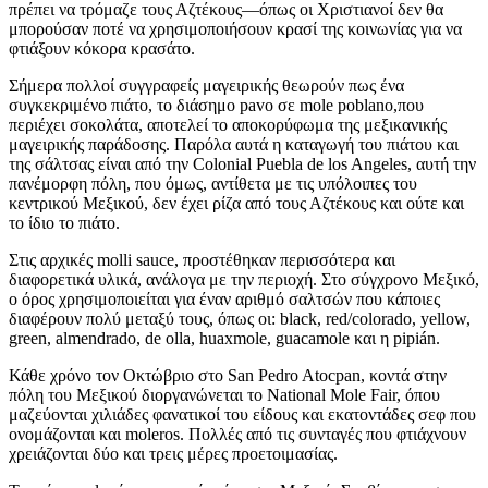
πρέπει να τρόμαζε τους Αζτέκους—όπως οι Χριστιανοί δεν θα
μπορούσαν ποτέ να χρησιμοποιήσουν κρασί της κοινωνίας για να
φτιάξουν κόκορα κρασάτο.
Σήμερα πολλοί συγγραφείς μαγειρικής θεωρούν πως ένα
συγκεκριμένο πιάτο, το διάσημο pavo σε mole poblano,που
περιέχει σοκολάτα, αποτελεί το αποκορύφωμα της μεξικανικής
μαγειρικής παράδοσης. Παρόλα αυτά η καταγωγή του πιάτου και
της σάλτσας είναι από την Colonial Puebla de los Angeles, αυτή την
πανέμορφη πόλη, που όμως, αντίθετα με τις υπόλοιπες του
κεντρικού Μεξικού, δεν έχει ρίζα από τους Αζτέκους και ούτε και
το ίδιο το πιάτο.
Στις αρχικές molli sauce, προστέθηκαν περισσότερα και
διαφορετικά υλικά, ανάλογα με την περιοχή. Στο σύγχρονο Μεξικό,
ο όρος χρησιμοποιείται για έναν αριθμό σαλτσών που κάποιες
διαφέρουν πολύ μεταξύ τους, όπως οι: black, red/colorado, yellow,
green, almendrado, de olla, huaxmole, guacamole και η pipián.
Κάθε χρόνο τον Οκτώβριο στο San Pedro Atocpan, κοντά στην
πόλη του Μεξικού διοργανώνεται το National Mole Fair, όπου
μαζεύονται χιλιάδες φανατικοί του είδους και εκατοντάδες σεφ που
ονομάζονται και moleros. Πολλές από τις συνταγές που φτιάχνουν
χρειάζονται δύο και τρεις μέρες προετοιμασίας.