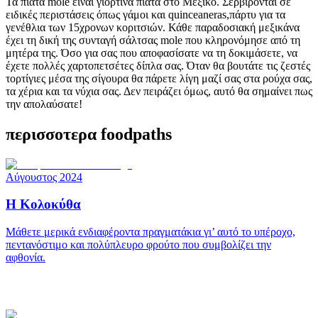
Τα πιάτα mole είναι γιορτινά πιάτα στο Μεξικό. Σερβίρονται σε
ειδικές περιστάσεις όπως γάμοι και quinceaneras,πάρτυ για τα
γενέθλια των 15χρονων κοριτσιών. Κάθε παραδοσιακή μεξικάνα
έχει τη δική της συνταγή σάλτσας mole που κληρονόμησε από τη
μητέρα της. Όσο για σας που αποφασίσατε να τη δοκιμάσετε, να
έχετε πολλές χαρτοπετσέτες δίπλα σας. Όταν θα βουτάτε τις ζεστές
τορτίγιες μέσα της σίγουρα θα πάρετε λίγη μαζί σας στα ρούχα σας,
τα χέρια και τα νύχια σας. Δεν πειράζει όμως, αυτό θα σημαίνει πως
την απολαύσατε!
περισσοτερα foodpaths
Αύγουστος 2024
Η Κολοκύθα
Μάθετε μερικά ενδιαφέροντα πραγματάκια γι’ αυτό το υπέροχο,
πεντανόστιμο και πολύπλευρο φρούτο που συμβολίζει την
αφθονία.