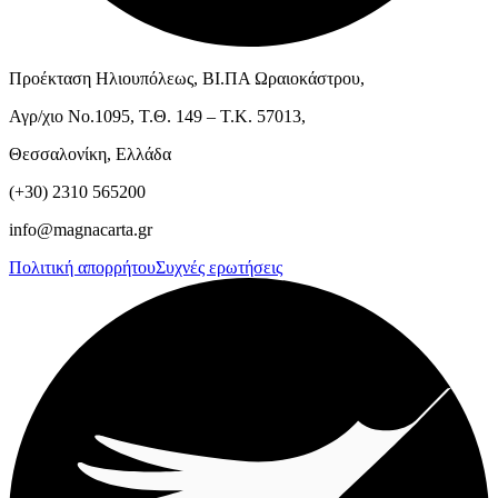
Προέκταση Ηλιουπόλεως, ΒΙ.ΠΑ Ωραιοκάστρου,
Αγρ/χιο Νο.1095, Τ.Θ. 149 – Τ.Κ. 57013,
Θεσσαλονίκη, Ελλάδα
(+30) 2310 565200
info@magnacarta.gr
Πολιτική απορρήτου
Συχνές ερωτήσεις