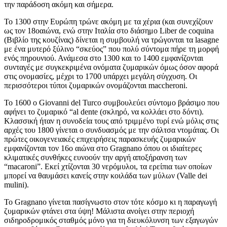
την παράδοση ακόμη και σήμερα.
Το 1300 στην Ευρώπη τρώνε ακόμη με τα χέρια (και συνεχίζουν
ως τον 18οαιώνα, ενώ στην Ιταλία στο διάσημο Liber de coquina
(Βιβλίο της κουζίνας) δίνεται η συμβουλή να τρώγονται τα lasagne
με ένα μυτερό ξύλινο “σκεύος” που πολύ σύντομα πήρε τη μορφή
ενός πηρουνιού. Ανάμεσα στο 1300 και το 1400 εμφανίζονται
συνταγές με συγκεκριμένα ονόματα ζυμαρικών όμως όσον αφορά
στις ονομασίες, μέχρι το 1700 υπάρχει μεγάλη σύγχυση. Οι
περισσότεροι τύποι ζυμαρικών ονομάζονται maccheroni.
Το 1600 ο Giovanni del Turco συμβουλεύει σύντομο βράσιμο που
αφήνει το ζυμαρικό “al dente (σκληρό, να κολλάει στο δόντι).
Κλασσική ήταν η συνοδεία τους από τριμμένο τυρί ενώ μόλις στις
αρχές του 1800 γίνεται ο συνδυασμός με την σάλτσα ντομάτας. Οι
πρώτες οικογενειακές επιχειρήσεις παρασκευής ζυμαρικών
εμφανίζονται τον 16ο αιώνα στο Gragnano όπου οι ιδιαίτερες
κλιματικές συνθήκες ευνοούν την αργή αποξήρανση των
“macaroni”. Εκεί χτίζονται 30 νερόμυλοι, τα ερείπια των οποίων
μπορεί να θαυμάσει κανείς στην κοιλάδα των μύλων (Valle dei
mulini).
Το Gragnano γίνεται πασίγνωστο στον τότε κόσμο κι η παραγωγή
ζυμαρικών φτάνει στα ύψη! Μάλιστα ανοίγει στην περιοχή
σιδηροδρομικός σταθμός μόνο για τη διευκόλυνση των εξαγωγών