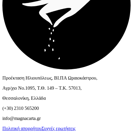
Προέκταση Ηλιουπόλεως, ΒΙ.ΠΑ Ωραιοκάστρου,
Αγρ/χιο Νο.1095, Τ.Θ. 149 – Τ.Κ. 57013,
Θεσσαλονίκη, Ελλάδα
(+30) 2310 565200
info@magnacarta.gr
Πολιτική απορρήτου
Συχνές ερωτήσεις