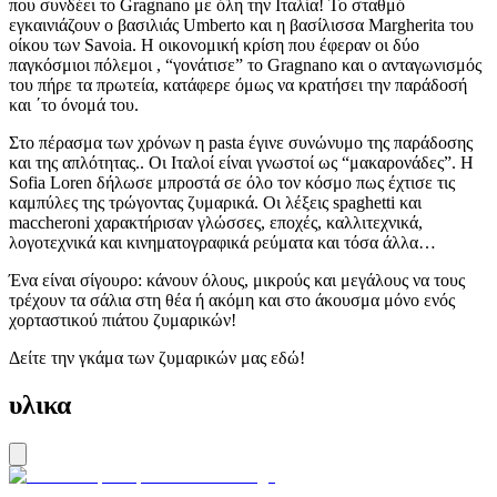
που συνδέει το Gragnano με όλη την Ιταλία! Το σταθμό
εγκαινιάζουν ο βασιλιάς Umberto και η βασίλισσα Margherita του
οίκου των Savoia. Η οικονομική κρίση που έφεραν οι δύο
παγκόσμιοι πόλεμοι , “γονάτισε” το Gragnano και ο ανταγωνισμός
του πήρε τα πρωτεία, κατάφερε όμως να κρατήσει την παράδοσή
και ΄το όνομά του.
Στο πέρασμα των χρόνων η pasta έγινε συνώνυμο της παράδοσης
και της απλότητας.. Οι Ιταλοί είναι γνωστοί ως “μακαρονάδες”. Η
Sofia Loren δήλωσε μπροστά σε όλο τον κόσμο πως έχτισε τις
καμπύλες της τρώγοντας ζυμαρικά. Οι λέξεις spaghetti και
maccheroni χαρακτήρισαν γλώσσες, εποχές, καλλιτεχνικά,
λογοτεχνικά και κινηματογραφικά ρεύματα και τόσα άλλα…
Ένα είναι σίγουρο: κάνουν όλους, μικρούς και μεγάλους να τους
τρέχουν τα σάλια στη θέα ή ακόμη και στο άκουσμα μόνο ενός
χορταστικού πιάτου ζυμαρικών!
Δείτε την γκάμα των ζυμαρικών μας εδώ!
υλικα