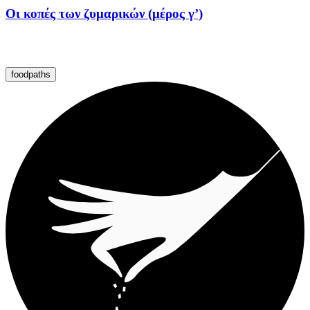
Οι κοπές των ζυμαρικών (μέρος γ’)
foodpaths