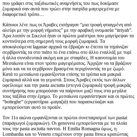
που γράφει στις ταξιδιωτικές αναμνήσεις του πως δοκίμασε
ζυμαρικά σαν αυτά που τρώει στην πατρίδα μαγειρεμένα με
διαφορετικό τρόπο…
Κάποιοι λένε πως οι Άραβες εισήγαγαν “μια τροφή φτιαγμένη από
αλεύρι με την μορφή νήματος” με την αραβική ονομασία “itriyah”.
Άρα λοιπόν οι Σικελοί ήταν οι πρώτοι μαέστροι που μαγείρεψαν τα
κοντινότερα στη σημερινή τους μορφή ζυμαρικά. Τα
αποκαλούμενα laganae αρχικά τα έβραζαν κι έπειτα τα τηγάνιζαν
σερβίροντάς τα στο πιάτο το ένα επάνω στο άλλο εναλλάξ με τυρί
ή άλλα συνοδευτικά ακόμη και με σταφίδες. Η καινοτομία του
Μεσαίωνα είναι στον τρόπο μαγειρέματος. Άρχιζαν να τα βράζουν
μόνο και να τα σερβίρουν βρασμένα περιχύνοντάς τα με ζωμό.
Κατά το μεσαίωνα εμφανίζονται επίσης τα τρύπια και μακριά
ζυμαρικά αλλά και τα γεμιστά. Στους Άραβες εκτός των άλλων
οφείλουμε και την pasta asciutta (στεγνά ζυμαρικά) τροφή μακράς
συντήρησης που μπορούσαν να παίρνουν μαζί τους στα μεγάλα
τους ταξίδια στην έρημο. Το μεσαίωνα εμφανίστηκαν και οι πρώτες
“botteghe” (εργαστήρια -μαγαζιά) που παρασκεύαζαν και
εμπορεύονταν αυτό το προϊόν.
Τον 11ο αιώνα εμφανίζονται οι πρώτοι συνεταιρισμοί των pastai
(παραγωγοί ζυμαρικών). Οι genovesi εμπορεύονται με τα πλοία
τους την pasta asciutta παντού. Η Emilia Romagna όμως, η
Lombardia και το Veneto επιμένουν στην pasta fresca κρατώντας