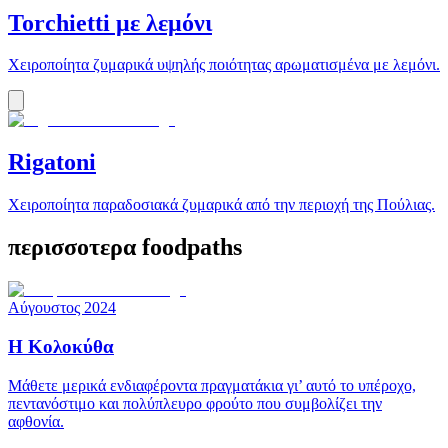
Torchietti με λεμόνι
Χειροποίητα ζυμαρικά υψηλής ποιότητας αρωματισμένα με λεμόνι.
Rigatoni
Χειροποίητα παραδοσιακά ζυμαρικά από την περιοχή της Πούλιας.
περισσοτερα foodpaths
Αύγουστος 2024
Η Κολοκύθα
Μάθετε μερικά ενδιαφέροντα πραγματάκια γι’ αυτό το υπέροχο,
πεντανόστιμο και πολύπλευρο φρούτο που συμβολίζει την
αφθονία.