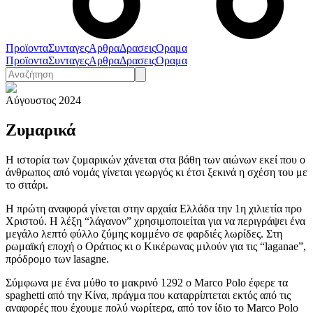
Προϊοντα
Συνταγες
Αρθρα
Δρασεις
Οραμα
Προϊοντα
Συνταγες
Αρθρα
Δρασεις
Οραμα
Αύγουστος 2024
Ζυμαρικά
Η ιστορία των ζυμαρικών χάνεται στα βάθη των αιώνων εκεί που ο
άνθρωπος από νομάς γίνεται γεωργός κι έτσι ξεκινά η σχέση του με
το σιτάρι.
Η πρώτη αναφορά γίνεται στην αρχαία Ελλάδα την 1η χιλιετία προ
Χριστού. Η λέξη “λάγανον” χρησιμοποιείται για να περιγράψει ένα
μεγάλο λεπτό φύλλο ζύμης κομμένο σε φαρδιές λωρίδες. Στη
ρωμαϊκή εποχή ο Οράτιος κι ο Κικέρωνας μιλούν για τις “laganae”,
πρόδρομο των lasagne.
Σύμφωνα με ένα μύθο το μακρινό 1292 ο Marco Polo έφερε τα
spaghetti από την Κίνα, πράγμα που καταρρίπτεται εκτός από τις
αναφορές που έχουμε πολύ νωρίτερα, από τον ίδιο το Marco Polo