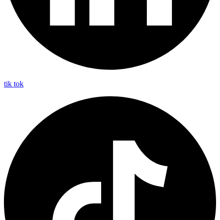
tik tok