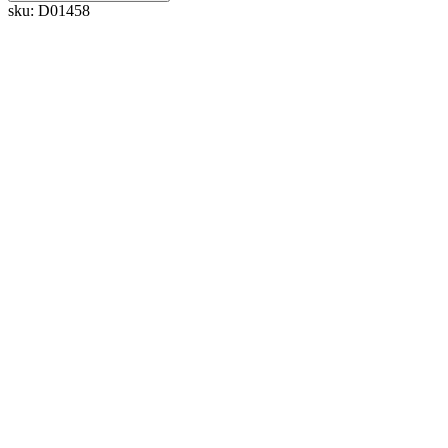
sku:
D01458