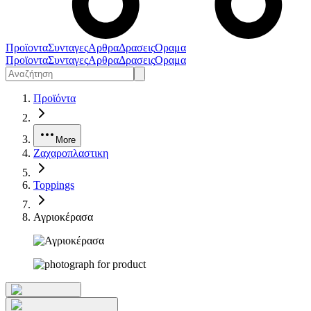
Προϊοντα
Συνταγες
Αρθρα
Δρασεις
Οραμα
Προϊοντα
Συνταγες
Αρθρα
Δρασεις
Οραμα
Προϊόντα
More
Ζαχαροπλαστικη
Toppings
Αγριοκέρασα