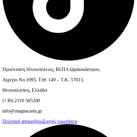
Προέκταση Ηλιουπόλεως, ΒΙ.ΠΑ Ωραιοκάστρου,
Αγρ/χιο Νο.1095, Τ.Θ. 149 – Τ.Κ. 57013,
Θεσσαλονίκη, Ελλάδα
(+30) 2310 565200
info@magnacarta.gr
Πολιτική απορρήτου
Συχνές ερωτήσεις