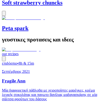
Soft strawberry chuncks
Peta spark
γευστικες προτασεις και ιδεες
our recipes
επιδόρπιο
•
8h & 15m
Σεπτέμβριος 2021
Fragile Ann
Μία διαφορετική πάβλοβα με χειροποίητες μαρέγκες, κρέμα
λευκής σοκολάτας και παγωτο βανίλιας μαδαγασκάρης σε μία
σάλτσα φρούτων του δάσους