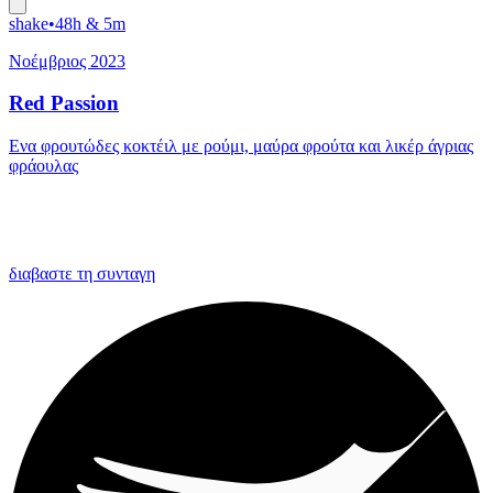
shake
•
48h & 5m
Νοέμβριος 2023
Red Passion
Eνα φρουτώδες κοκτέιλ με ρούμι, μαύρα φρούτα και λικέρ άγριας
φράουλας
διαβαστε τη συνταγη