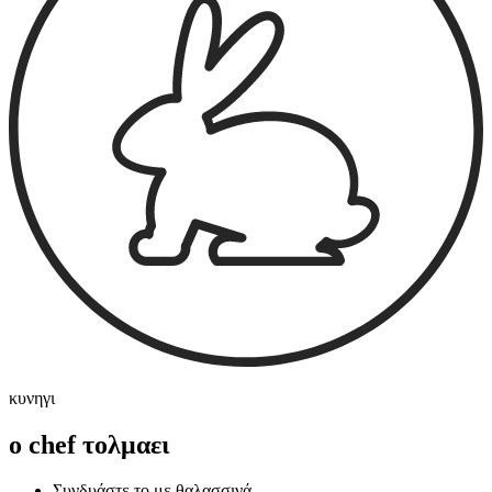
κυνηγι
ο chef τολμαει
Συνδυάστε το με θαλασσινά.