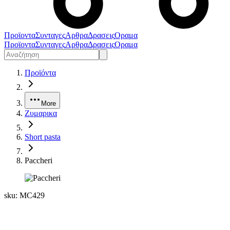
Προϊοντα
Συνταγες
Αρθρα
Δρασεις
Οραμα
Προϊοντα
Συνταγες
Αρθρα
Δρασεις
Οραμα
Προϊόντα
More
Ζυμαρικα
Short pasta
Paccheri
sku:
MC429