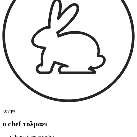
κυνηγι
ο chef τολμαει
Ιδανικό για γέμισμα.