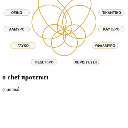
ο chef προτεινει
ζυμαρικά