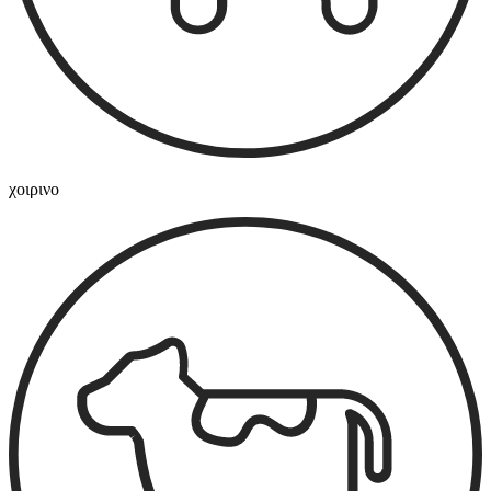
χοιρινο