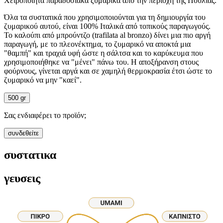
Χειροποίητα παραδοσιακά ζυμαρικά από την περιοχή της Πούλιας.
Όλα τα συστατικά που χρησιμοποιούνται για τη δημιουργία του
ζυμαρικού αυτού, είναι 100% Ιταλικά από τοπικούς παραγωγούς.
Το καλούπι από μπρούντζο (trafilata al bronzo) δίνει μια πιο αργή
παραγωγή, με το πλεονέκτημα, το ζυμαρικό να αποκτά μια
"θαμπή" και τραχιά υφή ώστε η σάλτσα και το καρύκευμα που
χρησιμοποιήθηκε να "μένει" πάνω του. Η αποξήρανση στους
φούρνους, γίνεται αργά και σε χαμηλή θερμοκρασία έτσι ώστε το
ζυμαρικό να μην "καεί".
500 gr
Σας ενδιαφέρει το προϊόν;
συνδεθείτε
συστατικα
γευσεις