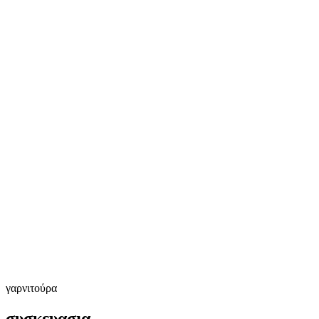
γαρνιτούρα
συσκευασια