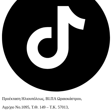
Προέκταση Ηλιουπόλεως, ΒΙ.ΠΑ Ωραιοκάστρου,
Αγρ/χιο Νο.1095, Τ.Θ. 149 – Τ.Κ. 57013,