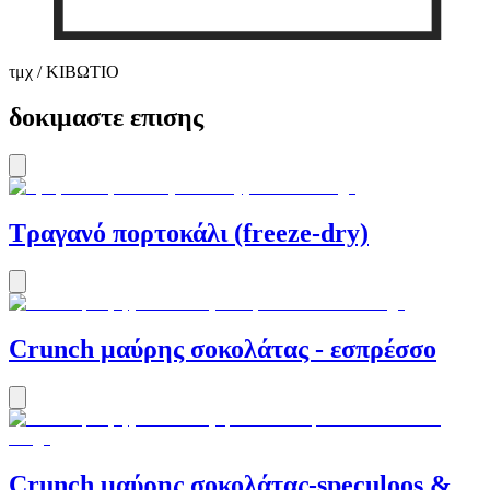
τμχ / ΚΙΒΩΤΙΟ
δοκιμαστε επισης
Τραγανό πορτοκάλι (freeze-dry)
Crunch μαύρης σοκολάτας - εσπρέσσο
Crunch μαύρης σοκολάτας-speculoos &