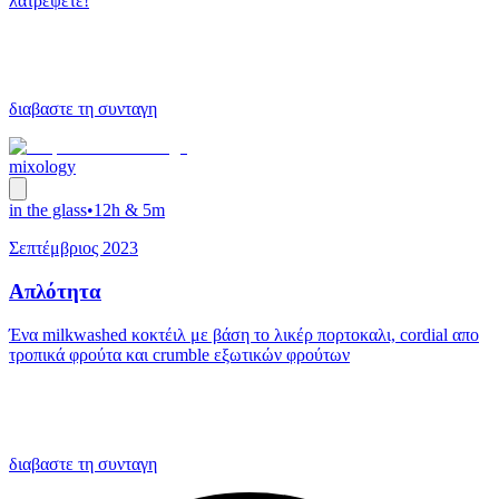
λατρέψετε!
διαβαστε τη συνταγη
mixology
in the glass
•
12h & 5m
Σεπτέμβριος 2023
Απλότητα
Ένα milkwashed κοκτέιλ με βάση το λικέρ πορτοκαλι, cordial απο
τροπικά φρούτα και crumble εξωτικών φρούτων
διαβαστε τη συνταγη