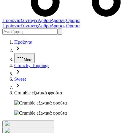
Προϊοντα
Συνταγες
Αρθρα
Δρασεις
Οραμα
Προϊοντα
Συνταγες
Αρθρα
Δρασεις
Οραμα
Προϊόντα
More
Crunchy Toppings
Sweet
Crumble εξωτικά φρούτα