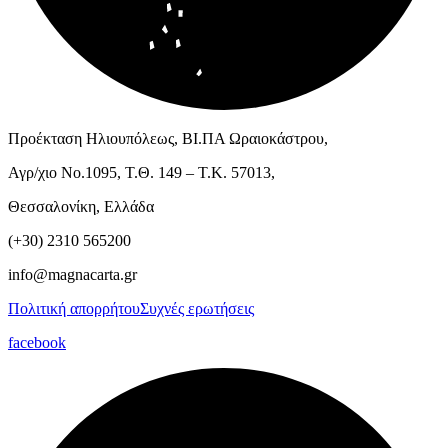
Προέκταση Ηλιουπόλεως, ΒΙ.ΠΑ Ωραιοκάστρου,
Αγρ/χιο Νο.1095, Τ.Θ. 149 – Τ.Κ. 57013,
Θεσσαλονίκη, Ελλάδα
(+30) 2310 565200
info@magnacarta.gr
Πολιτική απορρήτου
Συχνές ερωτήσεις
facebook