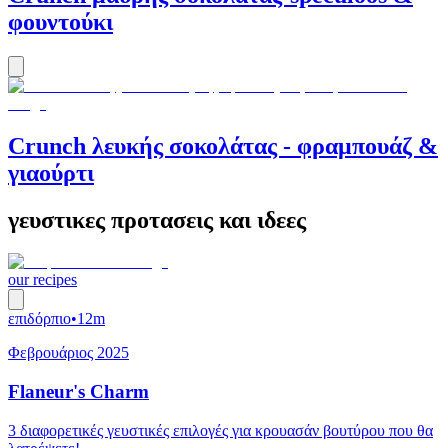
φουντούκι
Crunch λευκής σοκολάτας - φραμπουάζ &
γιαούρτι
γευστικες προτασεις και ιδεες
our recipes
επιδόρπιο
•
12m
Φεβρουάριος 2025
Flaneur's Charm
3 διαφορετικές γευστικές επιλογές για κρουασάν βουτύρου που θα