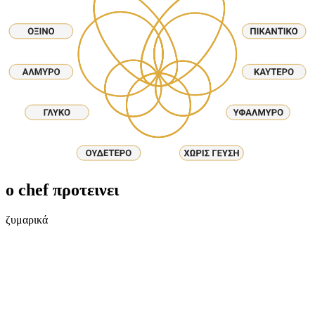
ο chef προτεινει
ζυμαρικά