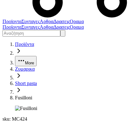
Προϊοντα
Συνταγες
Αρθρα
Δρασεις
Οραμα
Προϊοντα
Συνταγες
Αρθρα
Δρασεις
Οραμα
Προϊόντα
More
Ζυμαρικα
Short pasta
Fusilloni
sku:
MC424