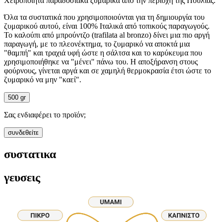
Χειροποίητα παραδοσιακά ζυμαρικά από την περιοχή της Πούλιας.
Όλα τα συστατικά που χρησιμοποιούνται για τη δημιουργία του
ζυμαρικού αυτού, είναι 100% Ιταλικά από τοπικούς παραγωγούς.
Το καλούπι από μπρούντζο (trafilata al bronzo) δίνει μια πιο αργή
παραγωγή, με το πλεονέκτημα, το ζυμαρικό να αποκτά μια
"θαμπή" και τραχιά υφή ώστε η σάλτσα και το καρύκευμα που
χρησιμοποιήθηκε να "μένει" πάνω του. Η αποξήρανση στους
φούρνους, γίνεται αργά και σε χαμηλή θερμοκρασία έτσι ώστε το
ζυμαρικό να μην "καεί".
500 gr
Σας ενδιαφέρει το προϊόν;
συνδεθείτε
συστατικα
γευσεις