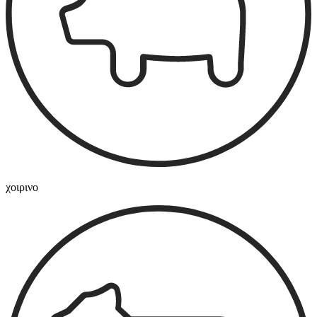
χοιρινο