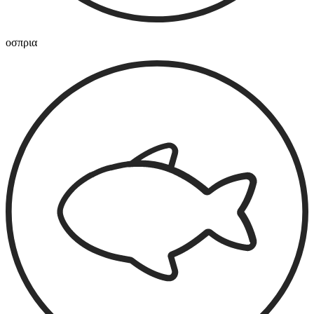
οσπρια