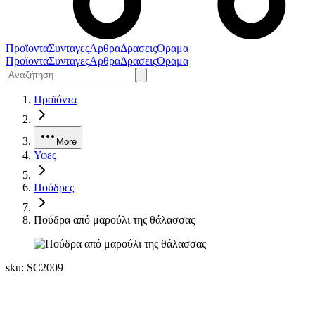
Προϊοντα
Συνταγες
Αρθρα
Δρασεις
Οραμα
Προϊοντα
Συνταγες
Αρθρα
Δρασεις
Οραμα
Προϊόντα
More
Υφες
Πούδρες
Πούδρα από μαρούλι της θάλασσας
sku:
SC2009