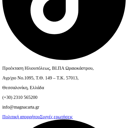
Προέκταση Ηλιουπόλεως, ΒΙ.ΠΑ Ωραιοκάστρου,
Αγρ/χιο Νο.1095, Τ.Θ. 149 – Τ.Κ. 57013,
Θεσσαλονίκη, Ελλάδα
(+30) 2310 565200
info@magnacarta.gr
Πολιτική απορρήτου
Συχνές ερωτήσεις