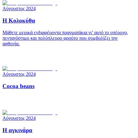
Αύγουστος 2024
Η Κολοκύθα
Μάθετε μερικά ενδιαφέροντα πραγματάκια γι’ αυτό το υπέροχο,
πεντανόστιμο και πολύπλευρο φρούτο που συμβολίζει την
αφθονία.
Αύγουστος 2024
Cocoa beans
Αύγουστος 2024
Η αγκινάρα