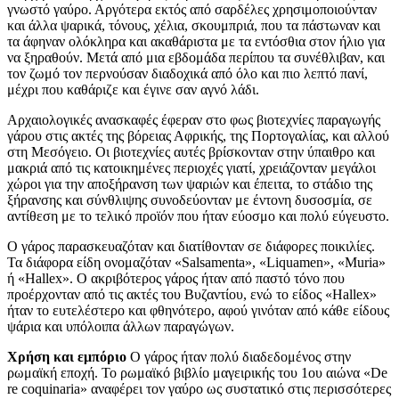
γνωστό γαύρο. Αργότερα εκτός από σαρδέλες χρησιμοποιούνταν
και άλλα ψαρικά, τόνους, χέλια, σκουμπριά, που τα πάστωναν και
τα άφηναν ολόκληρα και ακαθάριστα με τα εντόσθια στον ήλιο για
να ξηραθούν. Μετά από μια εβδομάδα περίπου τα συνέθλιβαν, και
τον ζωμό τον περνούσαν διαδοχικά από όλο και πιο λεπτό πανί,
μέχρι που καθάριζε και έγινε σαν αγνό λάδι.
Αρχαιολογικές ανασκαφές έφεραν στο φως βιοτεχνίες παραγωγής
γάρου στις ακτές της βόρειας Αφρικής, της Πορτογαλίας, και αλλού
στη Μεσόγειο. Οι βιοτεχνίες αυτές βρίσκονταν στην ύπαιθρο και
μακριά από τις κατοικημένες περιοχές γιατί, χρειάζονταν μεγάλοι
χώροι για την αποξήρανση των ψαριών και έπειτα, το στάδιο της
ξήρανσης και σύνθλιψης συνοδεύονταν με έντονη δυσοσμία, σε
αντίθεση με το τελικό προϊόν που ήταν εύοσμο και πολύ εύγευστο.
Ο γάρος παρασκευαζόταν και διατίθονταν σε διάφορες ποικιλίες.
Τα διάφορα είδη ονομαζόταν «Salsamenta», «Liquamen», «Muria»
ή «Hallex». Ο ακριβότερος γάρος ήταν από παστό τόνο που
προέρχονταν από τις ακτές του Βυζαντίου, ενώ το είδος «Hallex»
ήταν το ευτελέστερο και φθηνότερο, αφού γινόταν από κάθε είδους
ψάρια και υπόλοιπα άλλων παραγώγων.
Χρήση και εμπόριο
Ο γάρος ήταν πολύ διαδεδομένος στην
ρωμαϊκή εποχή. Το ρωμαϊκό βιβλίο μαγειρικής του 1ου αιώνα «De
re coquinaria» αναφέρει τον γαύρο ως συστατικό στις περισσότερες