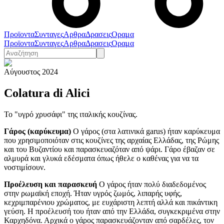
Προϊοντα
Συνταγες
Αρθρα
Δρασεις
Οραμα
Προϊοντα
Συνταγες
Αρθρα
Δρασεις
Οραμα
Αύγουστος 2024
Colatura di Alici
Το "υγρό χρυσάφι" της ιταλικής κουζίνας.
Γάρος (καρύκευμα)
Ο γάρος (στα λατινικά garus) ήταν καρύκευμα
που χρησιμοποιόταν στις κουζίνες της αρχαίας Ελλάδας, της Ρώμης
και του Βυζαντίου και παρασκευαζόταν από ψάρι. Γάρο έβαζαν σε
αλμυρά και γλυκά εδέσματα όπως ήθελε ο καθένας για να τα
νοστιμίσουν.
Προέλευση και παρασκευή
Ο γάρος ήταν πολύ διαδεδομένος
στην ρωμαϊκή εποχή. Ήταν υγρός ζωμός, λιπαρής υφής,
κεχριμπαρένιου χρώματος, με ευχάριστη λεπτή αλλά και πικάντικη
γεύση. Η προέλευσή του ήταν από την Ελλάδα, συγκεκριμένα στην
Καρχηδόνα. Αρχικά ο γάρος παρασκευάζονταν από σαρδέλες, τον