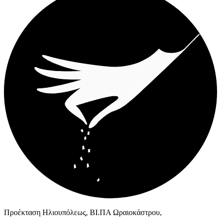
Προέκταση Ηλιουπόλεως, ΒΙ.ΠΑ Ωραιοκάστρου,