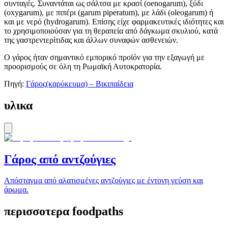
συνταγές. Συναντάται ως σάλτσα με κρασί (oenogarum), ξύδι
(oxygarum), με πιπέρι (garum piperatum), με λάδι (oleogarum) ή
και με νερό (hydrogarum). Επίσης είχε φαρμακευτικές ιδιότητες και
το χρησιμοποιούσαν για τη θεραπεία από δάγκωμα σκυλιού, κατά
της γαστρεντερίτιδας και άλλων συναφών ασθενειών.
Ο γάρος ήταν σημαντικό εμπορικό προϊόν για την εξαγωγή με
προορισμούς σε όλη τη Ρωμαϊκή Αυτοκρατορία.
Πηγή:
Γάρος(καρύκευμα) – Βικιπαίδεια
υλικα
Γάρος από αντζούγιες
Απόσταγμα από αλατισμένες αντζούγιες με έντονη γεύση και
άρωμα.
περισσοτερα foodpaths