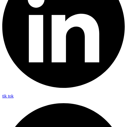
tik tok