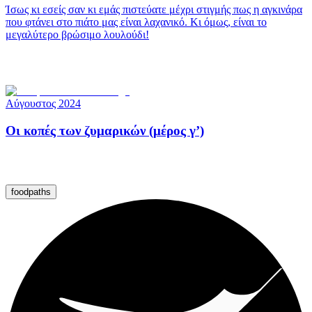
Ίσως κι εσείς σαν κι εμάς πιστεύατε μέχρι στιγμής πως η αγκινάρα
που φτάνει στο πιάτο μας είναι λαχανικό. Κι όμως, είναι το
μεγαλύτερο βρώσιμο λουλούδι!
Αύγουστος 2024
Οι κοπές των ζυμαρικών (μέρος γ’)
foodpaths