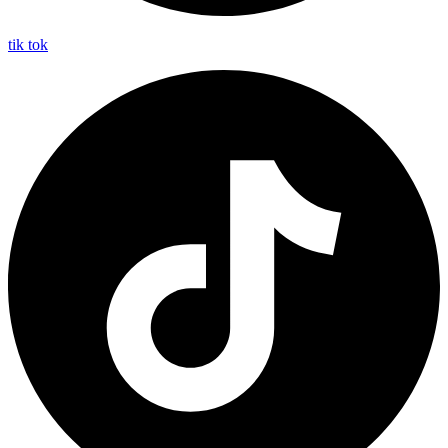
tik tok