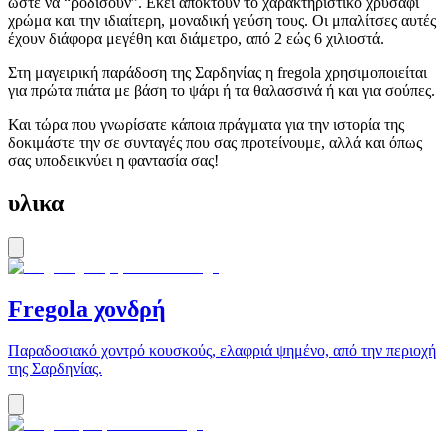
ώστε να “ροδίσουν”. Εκεί αποκτούν το χαρακτηριστικό χρυσαφί
χρώμα και την ιδιαίτερη, μοναδική γεύση τους. Οι μπαλίτσες αυτές
έχουν διάφορα μεγέθη και διάμετρο, από 2 εώς 6 χιλιοστά.
Στη μαγειρική παράδοση της Σαρδηνίας η fregola χρησιμοποιείται
για πρώτα πιάτα με βάση το ψάρι ή τα θαλασσινά ή και για σούπες.
Και τώρα που γνωρίσατε κάποια πράγματα για την ιστορία της
δοκιμάστε την σε συνταγές που σας προτείνουμε, αλλά και όπως
σας υποδεικνύει η φαντασία σας!
υλικα
Fregola χονδρή
Παραδοσιακό χοντρό κουσκούς, ελαφριά ψημένο, από την περιοχή
της Σαρδηνίας.