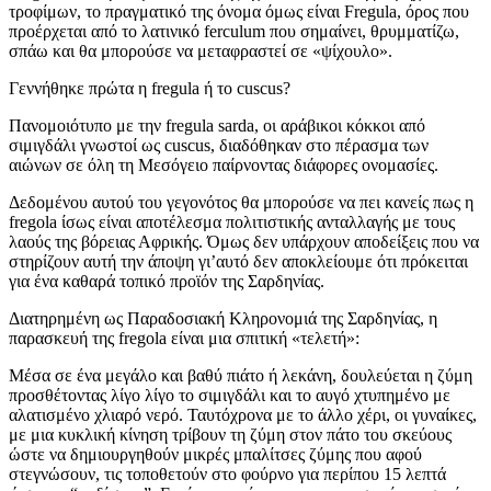
τροφίμων, το πραγματικό της όνομα όμως είναι Fregula, όρος που
προέρχεται από το λατινικό ferculum που σημαίνει, θρυμματίζω,
σπάω και θα μπορούσε να μεταφραστεί σε «ψίχουλο».
Γεννήθηκε πρώτα η fregula ή το cuscus?
Πανομοιότυπο με την fregula sarda, οι αράβικοι κόκκοι από
σιμιγδάλι γνωστοί ως cuscus, διαδόθηκαν στο πέρασμα των
αιώνων σε όλη τη Μεσόγειο παίρνοντας διάφορες ονομασίες.
Δεδομένου αυτού του γεγονότος θα μπορούσε να πει κανείς πως η
fregola ίσως είναι αποτέλεσμα πολιτιστικής ανταλλαγής με τους
λαούς της βόρειας Αφρικής. Όμως δεν υπάρχουν αποδείξεις που να
στηρίζουν αυτή την άποψη γι’αυτό δεν αποκλείουμε ότι πρόκειται
για ένα καθαρά τοπικό προϊόν της Σαρδηνίας.
Διατηρημένη ως Παραδοσιακή Κληρονομιά της Σαρδηνίας, η
παρασκευή της fregola είναι μια σπιτική «τελετή»:
Μέσα σε ένα μεγάλο και βαθύ πιάτο ή λεκάνη, δουλεύεται η ζύμη
προσθέτοντας λίγο λίγο το σιμιγδάλι και το αυγό χτυπημένο με
αλατισμένο χλιαρό νερό. Ταυτόχρονα με το άλλο χέρι, οι γυναίκες,
με μια κυκλική κίνηση τρίβουν τη ζύμη στον πάτο του σκεύους
ώστε να δημιουργηθούν μικρές μπαλίτσες ζύμης που αφού
στεγνώσουν, τις τοποθετούν στο φούρνο για περίπου 15 λεπτά