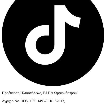
Προέκταση Ηλιουπόλεως, ΒΙ.ΠΑ Ωραιοκάστρου,
Αγρ/χιο Νο.1095, Τ.Θ. 149 – Τ.Κ. 57013,