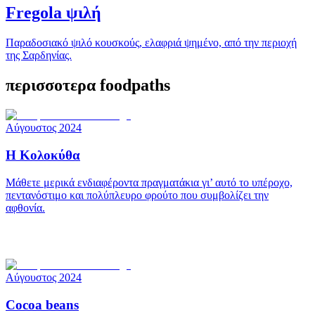
Fregola ψιλή
Παραδοσιακό ψιλό κουσκούς, ελαφριά ψημένο, από την περιοχή
της Σαρδηνίας.
περισσοτερα foodpaths
Αύγουστος 2024
Η Κολοκύθα
Μάθετε μερικά ενδιαφέροντα πραγματάκια γι’ αυτό το υπέροχο,
πεντανόστιμο και πολύπλευρο φρούτο που συμβολίζει την
αφθονία.
Αύγουστος 2024
Cocoa beans