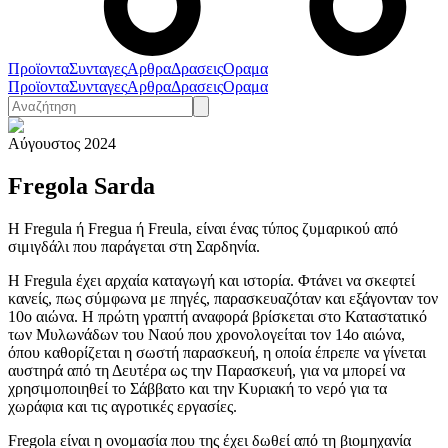
Προϊοντα
Συνταγες
Αρθρα
Δρασεις
Οραμα
Προϊοντα
Συνταγες
Αρθρα
Δρασεις
Οραμα
Αύγουστος 2024
Fregola Sarda
H Fregula ή Fregua ή Freula, είναι ένας τύπος ζυμαρικού από
σιμιγδάλι που παράγεται στη Σαρδηνία.
Η Fregula έχει αρχαία καταγωγή και ιστορία. Φτάνει να σκεφτεί
κανείς, πως σύμφωνα με πηγές, παρασκευαζόταν και εξάγονταν τον
10ο αιώνα. Η πρώτη γραπτή αναφορά βρίσκεται στο Καταστατικό
των Μυλωνάδων του Ναού που χρονολογείται τον 14ο αιώνα,
όπου καθορίζεται η σωστή παρασκευή, η οποία έπρεπε να γίνεται
αυστηρά από τη Δευτέρα ως την Παρασκευή, για να μπορεί να
χρησιμοποιηθεί το Σάββατο και την Κυριακή το νερό για τα
χωράφια και τις αγροτικές εργασίες.
Fregola είναι η ονομασία που της έχει δωθεί από τη βιομηχανία