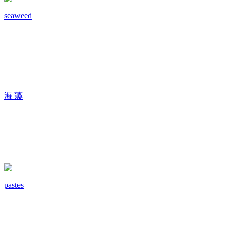
seaweed
海 藻
pastes