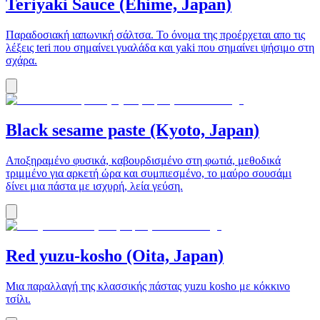
Teriyaki Sauce (Ehime, Japan)
Παραδοσιακή ιαπωνική σάλτσα. Το όνομα της προέρχεται απο τις
λέξεις teri που σημαίνει γυαλάδα και yaki που σημαίνει ψήσιμο στη
σχάρα.
Black sesame paste (Kyoto, Japan)
Αποξηραμένο φυσικά, καβουρδισμένο στη φωτιά, μεθοδικά
τριμμένο για αρκετή ώρα και συμπιεσμένο, τo μαύρο σουσάμι
δίνει μια πάστα με ισχυρή, λεία γεύση.
Red yuzu-kosho (Oita, Japan)
Μια παραλλαγή της κλασσικής πάστας yuzu kosho με κόκκινο
τσίλι.