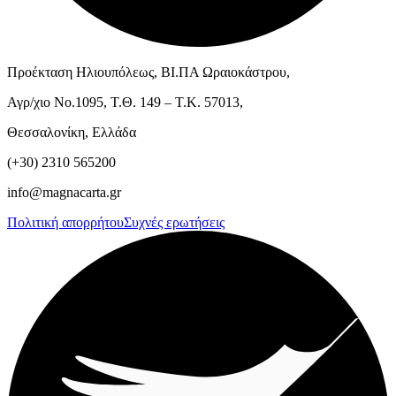
Προέκταση Ηλιουπόλεως, ΒΙ.ΠΑ Ωραιοκάστρου,
Αγρ/χιο Νο.1095, Τ.Θ. 149 – Τ.Κ. 57013,
Θεσσαλονίκη, Ελλάδα
(+30) 2310 565200
info@magnacarta.gr
Πολιτική απορρήτου
Συχνές ερωτήσεις