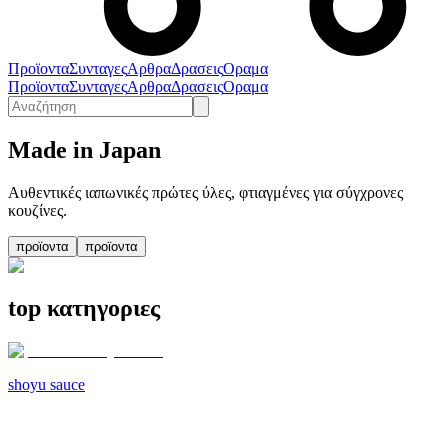
Προϊοντα
Συνταγες
Αρθρα
Δρασεις
Οραμα
Προϊοντα
Συνταγες
Αρθρα
Δρασεις
Οραμα
Made in Japan
Αυθεντικές ιαπωνικές πρώτες ύλες, φτιαγμένες για σύγχρονες
κουζίνες.
προϊοντα
προϊοντα
top κατηγοριες
shoyu sauce