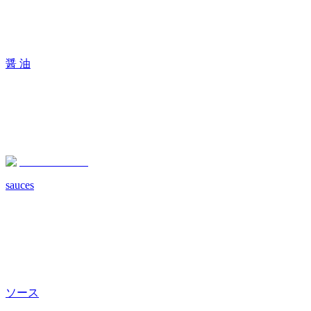
醤 油
sauces
ソース