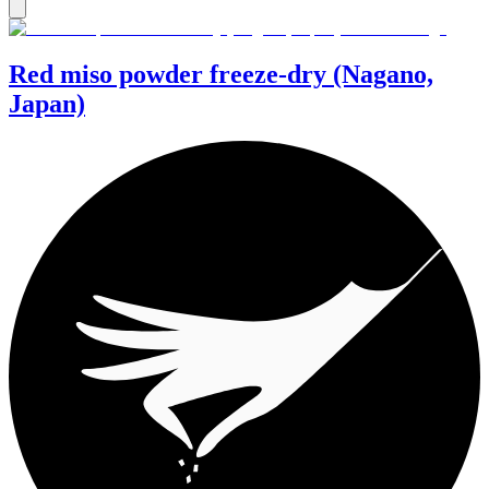
Red miso powder freeze-dry (Nagano,
Japan)