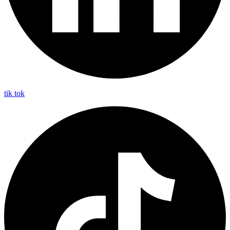
tik tok