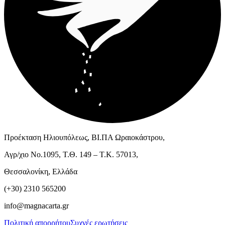
Προέκταση Ηλιουπόλεως, ΒΙ.ΠΑ Ωραιοκάστρου,
Αγρ/χιο Νο.1095, Τ.Θ. 149 – Τ.Κ. 57013,
Θεσσαλονίκη, Ελλάδα
(+30) 2310 565200
info@magnacarta.gr
Πολιτική απορρήτου
Συχνές ερωτήσεις