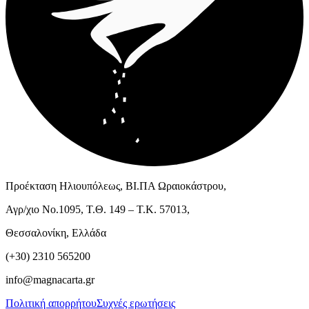
Προέκταση Ηλιουπόλεως, ΒΙ.ΠΑ Ωραιοκάστρου,
Αγρ/χιο Νο.1095, Τ.Θ. 149 – Τ.Κ. 57013,
Θεσσαλονίκη, Ελλάδα
(+30) 2310 565200
info@magnacarta.gr
Πολιτική απορρήτου
Συχνές ερωτήσεις