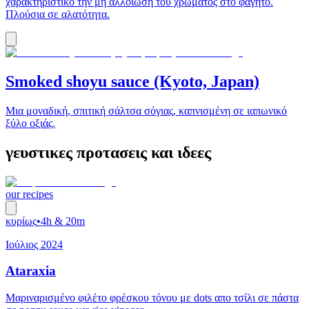
χαρακτηριστικό την μη αλλοίωση του χρώματος στο φαγητό.
Πλούσια σε αλατότητα.
Smoked shoyu sauce (Kyoto, Japan)
Μια μοναδική, σπιτική σάλτσα σόγιας, καπνισμένη σε ιαπωνικό
ξύλο οξιάς.
γευστικες προτασεις και ιδεες
our recipes
κυρίως
•
4h & 20m
Ιούλιος 2024
Ataraxia
Μαριναρισμένο φιλέτο φρέσκου τόνου με dots απο τσίλι σε πάστα