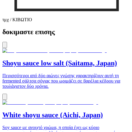
τμχ / ΚΙΒΩΤΙΟ
δοκιμαστε επισης
Shoyu sauce low salt (Saitama, Japan)
Περισσότεροι από δύο αιώνες γνώσης χαρακτηρίζουν αυτή τη
fermented σάλτσα σόγιας που ωριμάζει σε βαρέλια κέδρου για
τουλάχιστον δύο χρόνια.
White shoyu sauce (Aichi, Japan)
Soy sauce με ανοιχτό χρώμα, η οποία έχει ως κύριο