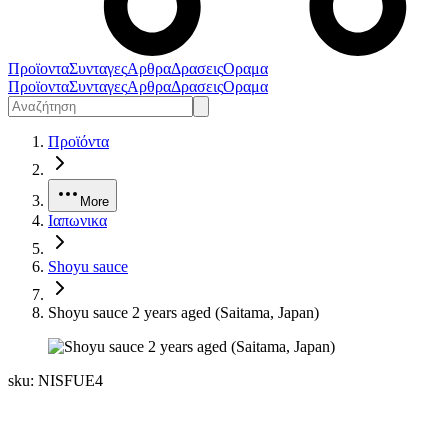
Προϊοντα
Συνταγες
Αρθρα
Δρασεις
Οραμα
Προϊοντα
Συνταγες
Αρθρα
Δρασεις
Οραμα
Προϊόντα
More
Ιαπωνικα
Shoyu sauce
Shoyu sauce 2 years aged (Saitama, Japan)
sku:
NISFUE4