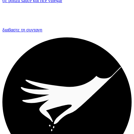
σε ponzu sauce και rice vinegar
διαβαστε τη συνταγη