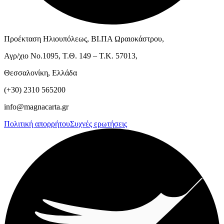
Προέκταση Ηλιουπόλεως, ΒΙ.ΠΑ Ωραιοκάστρου,
Αγρ/χιο Νο.1095, Τ.Θ. 149 – Τ.Κ. 57013,
Θεσσαλονίκη, Ελλάδα
(+30) 2310 565200
info@magnacarta.gr
Πολιτική απορρήτου
Συχνές ερωτήσεις