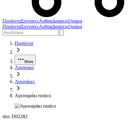
Προϊοντα
Συνταγες
Αρθρα
Δρασεις
Οραμα
Προϊοντα
Συνταγες
Αρθρα
Δρασεις
Οραμα
Προϊόντα
More
Λαχανικα
Αγκινάρες
Αγκιναράκι rustico
sku:
D02282