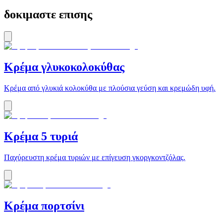
δοκιμαστε επισης
Κρέμα γλυκοκολοκύθας
Κρέμα από γλυκιά κολοκύθα με πλούσια γεύση και κρεμώδη υφή.
Κρέμα 5 τυριά
Παχύρευστη κρέμα τυριών με επίγευση γκοργκοντζόλας.
Κρέμα πορτσίνι