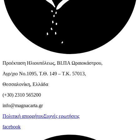
Προέκταση Ηλιουπόλεως, ΒΙ.ΠΑ Ωραιοκάστρου,
Αγρ/χιο Νο.1095, Τ.Θ. 149 – Τ.Κ. 57013,
Θεσσαλονίκη, Ελλάδα
(+30) 2310 565200
info@magnacarta.gr
Πολιτική απορρήτου
Συχνές ερωτήσεις
facebook