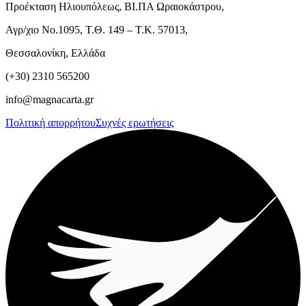
Προέκταση Ηλιουπόλεως, ΒΙ.ΠΑ Ωραιοκάστρου,
Αγρ/χιο Νο.1095, Τ.Θ. 149 – Τ.Κ. 57013,
Θεσσαλονίκη, Ελλάδα
(+30) 2310 565200
info@magnacarta.gr
Πολιτική απορρήτου
Συχνές ερωτήσεις