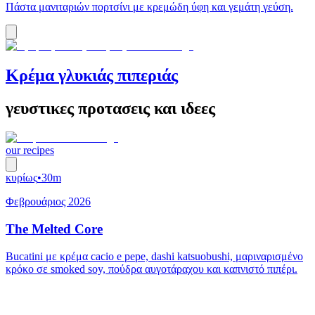
Πάστα μανιταριών πορτσίνι με κρεμώδη ύφη και γεμάτη γεύση.
Κρέμα γλυκιάς πιπεριάς
γευστικες προτασεις και ιδεες
our recipes
κυρίως
•
30m
Φεβρουάριος 2026
The Melted Core
Bucatini με κρέμα cacio e pepe, dashi katsuobushi, μαριναρισμένο
κρόκο σε smoked soy, πούδρα αυγοτάραχου και καπνιστό πιπέρι.