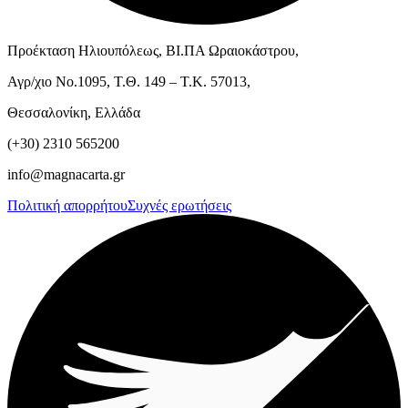
Προέκταση Ηλιουπόλεως, ΒΙ.ΠΑ Ωραιοκάστρου,
Αγρ/χιο Νο.1095, Τ.Θ. 149 – Τ.Κ. 57013,
Θεσσαλονίκη, Ελλάδα
(+30) 2310 565200
info@magnacarta.gr
Πολιτική απορρήτου
Συχνές ερωτήσεις