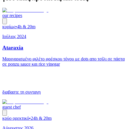
our recipes
κυρίως
•
4h & 20m
Ιούλιος 2024
Ataraxia
Μαριναρισμένο φιλέτο φρέσκου τόνου με dots απο τσίλι σε πάστα
σε ponzu sauce και rice vinegar
διαβαστε τη συνταγη
guest chef
κρύο ορεκτικό
•
24h & 20m
Αύγουστος 2026