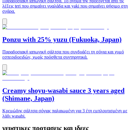
Παραδοσιακή ιαπωνική σάλτσα. Το όνομα της προέρχεται απο τις
λέξεις teri που σημαίνει γυαλάδα και yaki που σημαίνει ψήσιμο στη
σχάρα.
Ponzu with 25% yuzu (Fukuoka, Japan)
Παραδοσιακή ιαπωνική σάλτσα που συνδυάζει τη σόγια και χυμό
εσπεριδοειδών, χωρίς πρόσθετα συντηρητικά.
Creamy shoyu-wasabi sauce 3 years aged
(Shimane, Japan)
Kρεμώδης σάλτσα σόγιας παλαιωμένη για 3 έτη εμπλουτισμένη με
λάδι wasabi.
γευστικες προτασεις και ιδεες