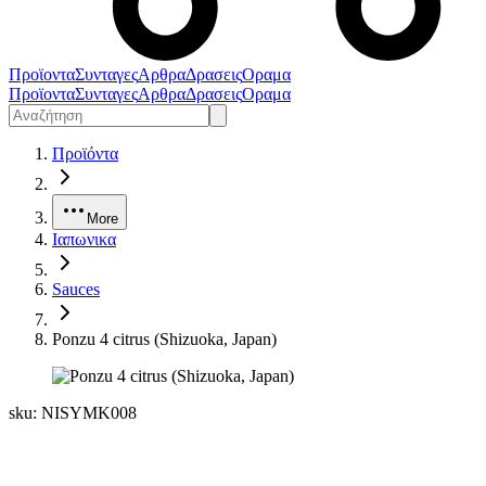
Προϊοντα
Συνταγες
Αρθρα
Δρασεις
Οραμα
Προϊοντα
Συνταγες
Αρθρα
Δρασεις
Οραμα
Προϊόντα
More
Ιαπωνικα
Sauces
Ponzu 4 citrus (Shizuoka, Japan)
sku:
NISYMK008