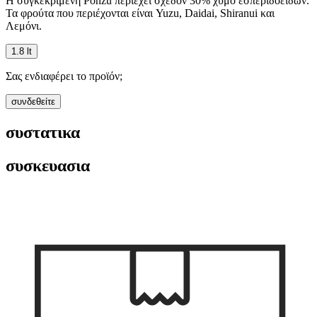
Η συγκεκριμένη Ponzu περιέχει σχεδόν 30% χυμό εσπεριδοειδών.
Τα φρούτα που περιέχονται είναι Yuzu, Daidai, Shiranui και
Λεμόνι.
1.8 lt
Σας ενδιαφέρει το προϊόν;
συνδεθείτε
συστατικα
συσκευασια