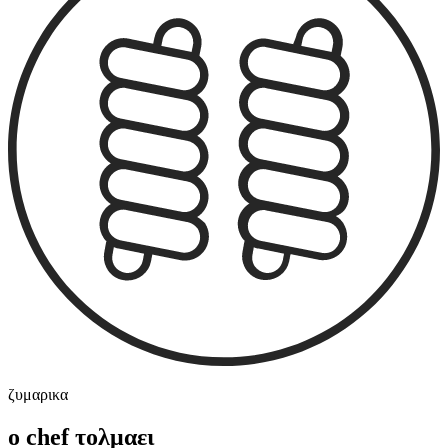
ζυμαρικα
ο chef τολμαει