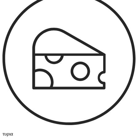
τυρια