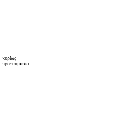
κυρίως
προετοιμασια