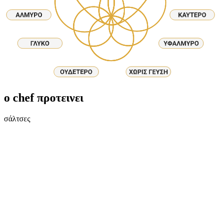
ο chef προτεινει
σάλτσες