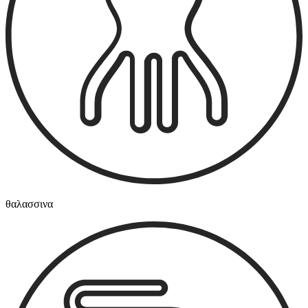
θαλασσινα