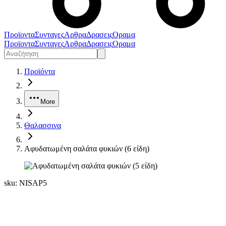
Προϊοντα
Συνταγες
Αρθρα
Δρασεις
Οραμα
Προϊοντα
Συνταγες
Αρθρα
Δρασεις
Οραμα
Προϊόντα
More
Θαλασσινα
Αφυδατωμένη σαλάτα φυκιών (6 είδη)
sku:
NISAP5