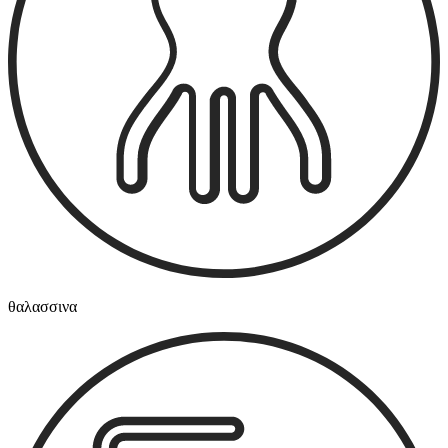
θαλασσινα