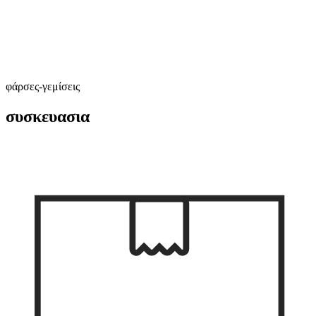
φάρσες-γεμίσεις
συσκευασια