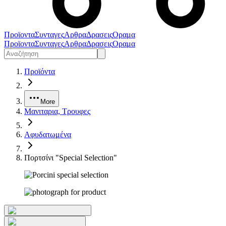
Προϊοντα
Συνταγες
Αρθρα
Δρασεις
Οραμα
Προϊοντα
Συνταγες
Αρθρα
Δρασεις
Οραμα
Προϊόντα
More
Μανιταρια, Τρουφες
Αφυδατωμένα
Πορτσίνι "Special Selection"