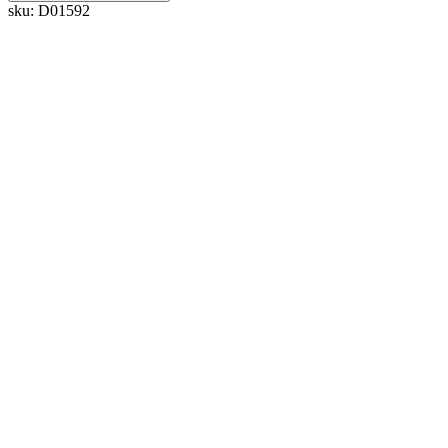
sku:
D01592