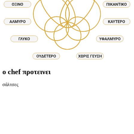
ο chef προτεινει
σάλτσες