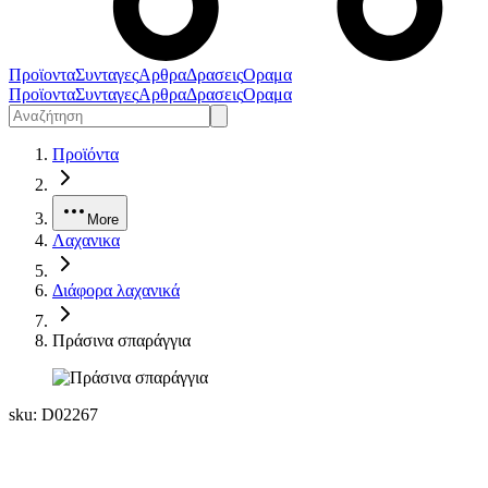
Προϊοντα
Συνταγες
Αρθρα
Δρασεις
Οραμα
Προϊοντα
Συνταγες
Αρθρα
Δρασεις
Οραμα
Προϊόντα
More
Λαχανικα
Διάφορα λαχανικά
Πράσινα σπαράγγια
sku:
D02267