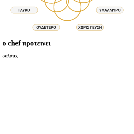
ο chef προτεινει
σαλάτες