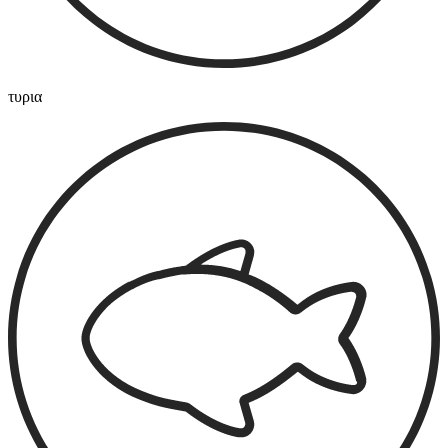
τυρια