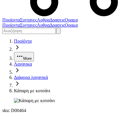
Προϊοντα
Συνταγες
Αρθρα
Δρασεις
Οραμα
Προϊοντα
Συνταγες
Αρθρα
Δρασεις
Οραμα
Προϊόντα
More
Λαχανικα
Διάφορα λαχανικά
Κάπαρη με κοτσάνι
sku:
D00464