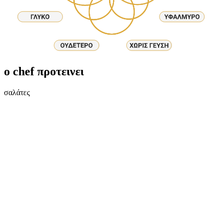
ο chef προτεινει
σαλάτες