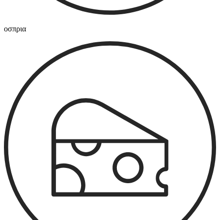
οσπρια