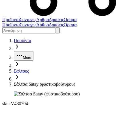
Προϊοντα
Συνταγες
Αρθρα
Δρασεις
Οραμα
Προϊοντα
Συνταγες
Αρθρα
Δρασεις
Οραμα
Προϊόντα
More
Σαλτσες
Σάλτσα Satay (φυστικοβούτυρου)
sku:
V430704