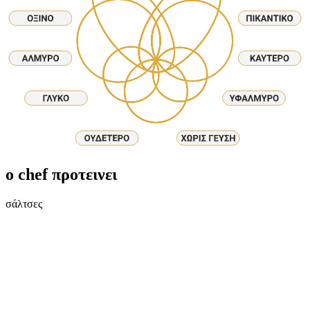
ο chef προτεινει
σάλτσες